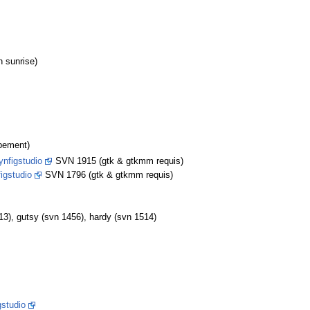
n sunrise)
pement)
ynfigstudio
SVN 1915 (gtk & gtkmm requis)
igstudio
SVN 1796 (gtk & gtkmm requis)
513), gutsy (svn 1456), hardy (svn 1514)
gstudio