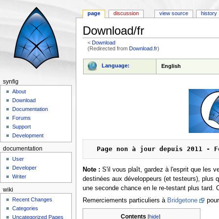
page
discussion
view source
history
Download/fr
<
Download
(Redirected from
Download.fr
)
Jump to:
navigation
,
search
Language:
English
synfig
About
Download
Documentation
Forums
Support
Development
Page non à jour depuis 2011 - F
documentation
User
Developer
Note :
S'il vous plaît, gardez à l'esprit que le
Writer
destinées aux développeurs (et testeurs), plus qu
une seconde chance en le re-testant plus tard. 
wiki
Recent Changes
Remerciements particuliers à
Bridgetone
pour
Categories
Contents
[
hide
]
Uncategorized Pages