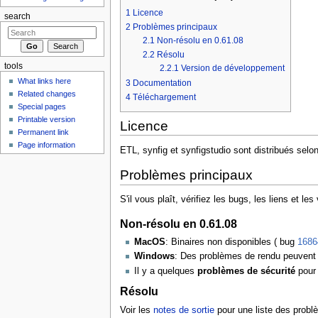
1
Licence
search
2
Problèmes principaux
2.1
Non-résolu en 0.61.08
2.2
Résolu
tools
2.2.1
Version de développement
What links here
3
Documentation
Related changes
4
Téléchargement
Special pages
Printable version
Licence
Permanent link
Page information
ETL, synfig et synfigstudio sont distribués selo
Problèmes principaux
S'il vous plaît, vérifiez les bugs, les liens et 
Non-résolu en 0.61.08
MacOS
: Binaires non disponibles ( bug
1686
Windows
: Des problèmes de rendu peuvent 
Il y a quelques
problèmes de sécurité
pour 
Résolu
Voir les
notes de sortie
pour une liste des probl