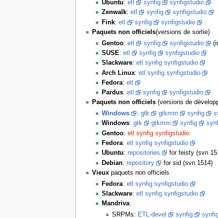
Ubuntu
:
etl
synfig
synfigstudio
Zenwalk
:
etl
synfig
synfigstudio
Fink
:
etl
synfig
synfigstudio
Paquets non officiels
(versions de sortie)
Gentoo
:
etl
synfig
synfigstudio
(i
SUSE
:
etl
synfig
synfigstudio
Slackware
:
etl synfig synfigstudio
Arch Linux
:
etl synfig synfigstudio
Fedora
:
etl
Pardus
:
etl
synfig
synfigstudio
Paquets non officiels
(versions de dévelop
Windows
:
gtk
gtkmm
synfig
s
Windows
:
gtk
gtkmm
synfig
synf
Gentoo
:
etl synfig synfigstudio
Fedora
:
etl synfig synfigstudio
Ubuntu
:
repositories
for feisty (svn 1
Debian
:
repository
for sid (svn 1514)
Vieux
paquets non officiels
Fedora
:
etl synfig synfigstudio
Slackware
:
etl synfig synfigstudio
Mandriva
:
SRPMs:
ETL-devel
synfig
synfi