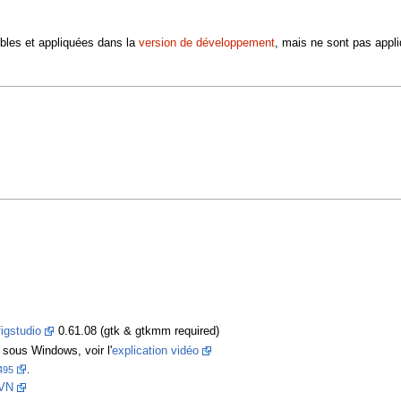
bles et appliquées dans la
version de développement
, mais ne sont pas appli
igstudio
0.61.08 (gtk & gtkmm required)
n sous Windows, voir l'
explication vidéo
495
.
VN