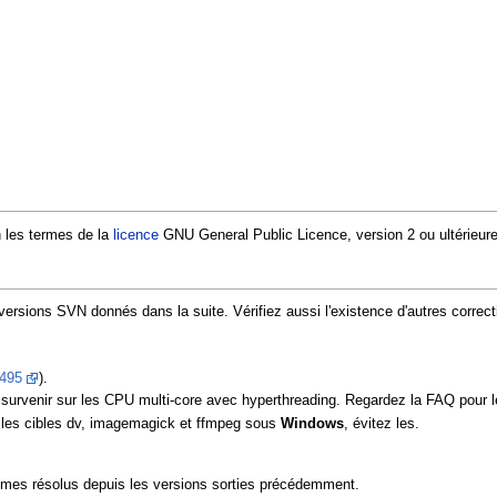
n les termes de la
licence
GNU General Public Licence, version 2 ou ultérieure
les versions SVN donnés dans la suite. Vérifiez aussi l'existence d'autres corre
495
).
survenir sur les CPU multi-core avec hyperthreading. Regardez la FAQ pour l
les cibles dv, imagemagick et ffmpeg sous
Windows
, évitez les.
èmes résolus depuis les versions sorties précédemment.