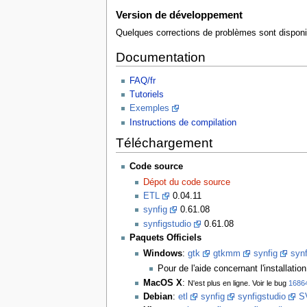
Version de développement
Quelques corrections de problèmes sont disponi
Documentation
FAQ/fr
Tutoriels
Exemples
Instructions de compilation
Téléchargement
Code source
Dépot du code source
ETL
0.04.11
synfig
0.61.08
synfigstudio
0.61.08
Paquets Officiels
Windows
:
gtk
gtkmm
synfig
synf
Pour de l'aide concernant l'installatio
MacOS X
:
N'est plus en ligne. Voir le bug
1686
Debian
:
etl
synfig
synfigstudio
S