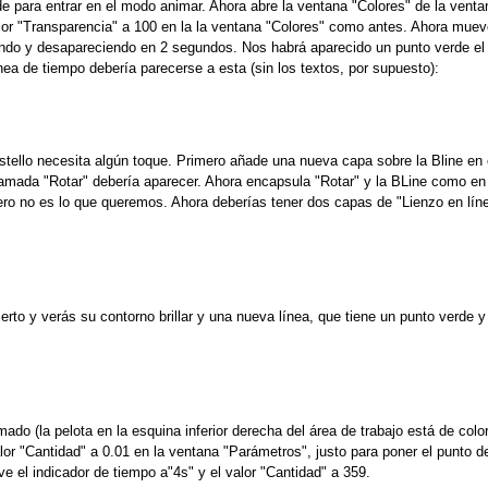
rde para entrar en el modo animar. Ahora abre la ventana "Colores" de la venta
lor "Transparencia" a 100 en la la ventana "Colores" como antes. Ahora mueve
iendo y desapareciendo en 2 segundos. Nos habrá aparecido un punto verde el
nea de tiempo debería parecerse a esta (sin los textos, por supuesto):
stello necesita algún toque. Primero añade una nueva capa sobre la Bline en 
mada "Rotar" debería aparecer. Ahora encapsula "Rotar" y la BLine como en e
pero no es lo que queremos. Ahora deberías tener dos capas de "Lienzo en líne
rto y verás su contorno brillar y una nueva línea, que tiene un punto verde y
o (la pelota en la esquina inferior derecha del área de trabajo está de color 
lor "Cantidad" a 0.01 en la ventana "Parámetros", justo para poner el punto de
e el indicador de tiempo a"4s" y el valor "Cantidad" a 359.