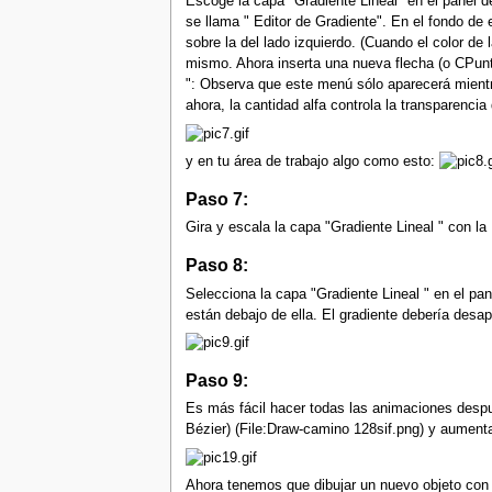
Escoge la capa "Gradiente Lineal "en el panel d
se llama " Editor de Gradiente". En el fondo de 
sobre la del lado izquierdo. (Cuando el color de 
mismo. Ahora inserta una nueva flecha (o CPunto
": Observa que este menú sólo aparecerá mientr
ahora, la cantidad alfa controla la transparenci
y en tu área de trabajo algo como esto:
Paso 7:
Gira y escala la capa "Gradiente Lineal " con l
Paso 8:
Selecciona la capa "Gradiente Lineal " en el pa
están debajo de ella. El gradiente debería desapa
Paso 9:
Es más fácil hacer todas las animaciones despué
Bézier) (File:Draw-camino 128sif.png) y aumen
Ahora tenemos que dibujar un nuevo objeto con 