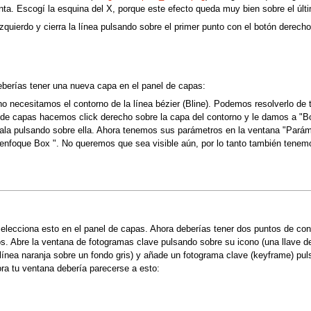
enta. Escogí la esquina del X, porque este efecto queda muy bien sobre el úl
 izquierdo y cierra la línea pulsando sobre el primer punto con el botón derec
berías tener una nueva capa en el panel de capas:
o necesitamos el contorno de la línea bézier (Bline). Podemos resolverlo de
l de capas hacemos click derecho sobre la capa del contorno y le damos a "Bor
nala pulsando sobre ella. Ahora tenemos sus parámetros en la ventana "Parám
enfoque Box ". No queremos que sea visible aún, por lo tanto también tenemos
lecciona esto en el panel de capas. Ahora deberías tener dos puntos de contr
los. Abre la ventana de fotogramas clave pulsando sobre su icono (una llave 
 línea naranja sobre un fondo gris) y añade un fotograma clave (keyframe) p
ra tu ventana debería parecerse a esto: