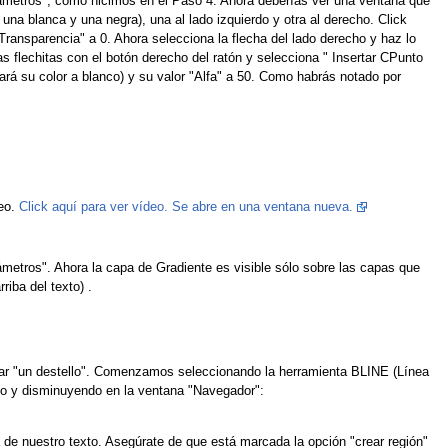
arámetros", como hicimos en el Paso 4. Ahora deberías ver una ventana que
una blanca y una negra), una al lado izquierdo y otra al derecho. Click
 "Transparencia" a 0. Ahora selecciona la flecha del lado derecho y haz lo
s flechitas con el botón derecho del ratón y selecciona " Insertar CPunto
rá su color a blanco) y su valor "Alfa" a 50. Como habrás notado por
deo.
Click aquí para ver vídeo. Se abre en una ventana nueva.
metros". Ahora la capa de Gradiente es visible sólo sobre las capas que
riba del texto) .
lamar "un destello". Comenzamos seleccionando la herramienta BLINE (Línea
o y disminuyendo en la ventana "Navegador":
 de nuestro texto. Asegúrate de que está marcada la opción "crear región"