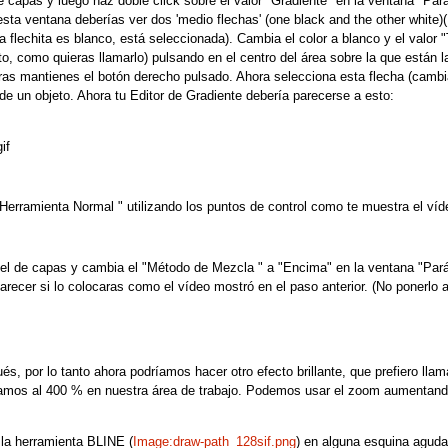
e capas y luego haz doble click sobre el valor "Gradiente" en la ventana "P
esta ventana deberías ver dos 'medio flechas' (one black and the other white)( 
la flechita es blanco, está seleccionada). Cambia el color a blanco y el valor
, como quieras llamarlo) pulsando en el centro del área sobre la que están la
as mantienes el botón derecho pulsado. Ahora selecciona esta flecha (cambia
a de un objeto. Ahora tu Editor de Gradiente debería parecerse a esto:
a Herramienta Normal " utilizando los puntos de control como te muestra el ví
nel de capas y cambia el "Método de Mezcla " a "Encima" en la ventana "Pará
recer si lo colocaras como el vídeo mostró en el paso anterior. (No ponerlo ar
s, por lo tanto ahora podríamos hacer otro efecto brillante, que prefiero l
tamos al 400 % en nuestra área de trabajo. Podemos usar el zoom aumentand
la herramienta BLINE (
Image:draw-path_128sif.png
) en alguna esquina aguda