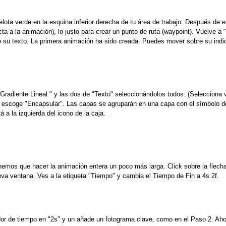
pelota verde en la esquina inferior derecha de tu área de trabajo. Después de
cta a la animación), lo justo para crear un punto de ruta (waypoint). Vuelve
e su texto. La primera animación ha sido creada. Puedes mover sobre su indica
Gradiente Lineal " y las dos de "Texto" seleccionándolos todos. (Seleccion
y escoge "Encapsular". Las capas se agruparán en una capa con el símbolo de
a la izquierda del icono de la caja.
emos que hacer la animación entera un poco más larga. Click sobre la flecha 
va ventana. Ves a la etiqueta "Tiempo" y cambia el Tiempo de Fin a 4s 2f.
ador de tiempo en "2s" y un añade un fotograma clave, como en el Paso 2. Aho