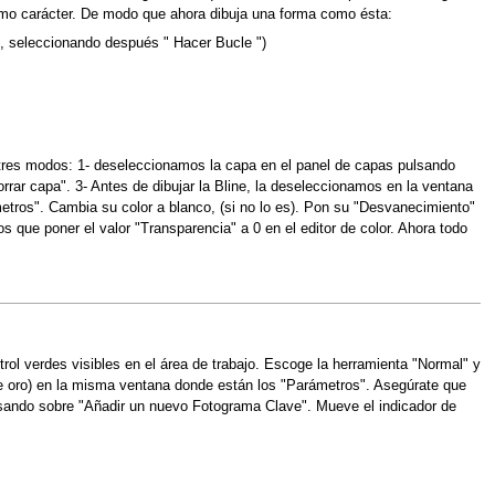
timo carácter. De modo que ahora dibuja una forma como ésta:
ho, seleccionando después " Hacer Bucle ")
 tres modos: 1- deseleccionamos la capa en el panel de capas pulsando
rar capa". 3- Antes de dibujar la Bline, la deseleccionamos en la ventana
etros". Cambia su color a blanco, (si no lo es). Pon su "Desvanecimiento"
 que poner el valor "Transparencia" a 0 en el editor de color. Ahora todo
ol verdes visibles en el área de trabajo. Escoge la herramienta "Normal" y
de oro) en la misma ventana donde están los "Parámetros". Asegúrate que
ulsando sobre "Añadir un nuevo Fotograma Clave". Mueve el indicador de