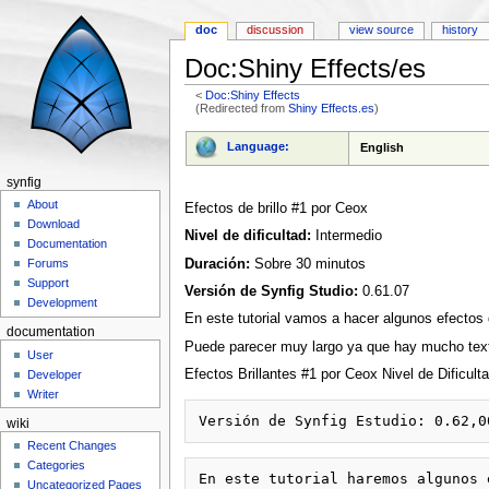
doc
discussion
view source
history
Doc:Shiny Effects/es
<
Doc:Shiny Effects
(Redirected from
Shiny Effects.es
)
Jump to:
navigation
,
search
Language:
English
synfig
About
Efectos de brillo #1 por Ceox
Download
Nivel de dificultad:
Intermedio
Documentation
Duración:
Sobre 30 minutos
Forums
Support
Versión de Synfig Studio:
0.61.07
Development
En este tutorial vamos a hacer algunos efectos d
documentation
Puede parecer muy largo ya que hay mucho texto,
User
Efectos Brillantes #1 por Ceox Nivel de Dificul
Developer
Writer
wiki
Recent Changes
Categories
Uncategorized Pages