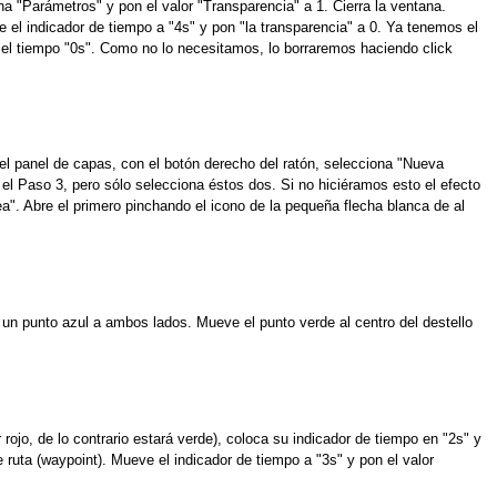
na "Parámetros" y pon el valor "Transparencia" a 1. Cierra la ventana.
 el indicador de tiempo a "4s" y pon "la transparencia" a 0. Ya tenemos el
 el tiempo "0s". Como no lo necesitamos, lo borraremos haciendo click
el panel de capas, con el botón derecho del ratón, selecciona "Nueva
l Paso 3, pero sólo selecciona éstos dos. Si no hiciéramos esto el efecto
a". Abre el primero pinchando el icono de la pequeña flecha blanca de al
 un punto azul a ambos lados. Mueve el punto verde al centro del destello
rojo, de lo contrario estará verde), coloca su indicador de tiempo en "2s" y
 ruta (waypoint). Mueve el indicador de tiempo a "3s" y pon el valor