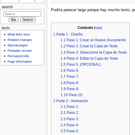
search
Podría parecer largo porque hay mucho texto, pe
Contents
[
hide
]
tools
1
Parte 1 - Diseño
What links here
Related changes
1.1
Paso 1: Crear un Nuevo Documento
Special pages
1.2
Paso 2: Crear la Capa de Texto
Printable version
1.3
Paso 3: Seleccione la Capa de Texto
Permanent link
1.4
Paso 4: Editar la Capa de Texto
Page information
1.5
Paso 5: (OPCIONAL)
1.6
Paso 6:
1.7
Paso 7:
1.8
Paso 8:
1.9
Paso 9:
1.10
Paso 10:
2
Parte 2 - Animación
2.1
Paso 1:
2.2
Paso 2:
2.3
Paso 3:
2.4
Paso 4:
2.5
Paso 5: