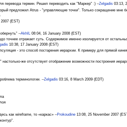
 перевода термин. Решил переводить как "Маркер" :) --
Zelgadis
03:13, 
орый предложил Atrus - "управляющие точки". Только сокращение мне бо
)
 2007 (EST)
обернуть" --
AkhIL
08:04, 16 January 2008 (EST)
здо точнее отражает суть. Содержимое именно изолируется от остальных
gadis
10:38, 17 January 2008 (EST)
апсуляция - это способ постарения иерархии. К примеру для прямой кине
ь" настолько-же отсутствует отображение возможности построения иерарх
проблема терминологии. --
Zelgadis
03:16, 8 March 2009 (EDT)
йла
слоя
десь как wireframe, то «каркас» --
Prokoudine
13:08, 25 November 2007 (ES
контур".