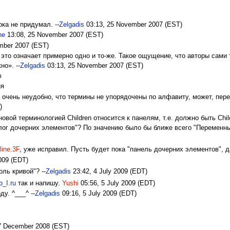
ка не придумал. --
Zelgadis
03:13, 25 November 2007 (EST)
ne
13:08, 25 November 2007 (EST)
mber 2007 (EST)
 это означает примерно одно и то-же. Такое ощущение, что авторы сами
но». --
Zelgadis
03:13, 25 November 2007 (EST)
ю
ия
и, очень неудобно, что термины не упорядочены по алфавиту, может, пер
)
 новой терминологией Children относится к панелям, т.е. должно быть Chi
лог дочерних элементов"? По значению было бы ближе всего "Переменные
^
line.3F
, уже исправил. Пусть будет пока "панель дочерних элементов", 
009 (EDT)
оль кривой"? --
Zelgadis
23:42, 4 July 2009 (EDT)
_I.ru
так и напишу.
Yushi
05:56, 5 July 2009 (EDT)
у. ^___^ --
Zelgadis
09:16, 5 July 2009 (EDT)
7 December 2008 (EST)