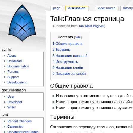
page
discussion
view source
histor
Talk:Главная страница
(Redirected from
Talk:Main Page/ru
)
Jump to:
navigation
,
search
Contents
[
hide
]
1
Общие правила
2
Термины
synfig
3
Названия панелей
About
Download
4
Инструменты
Documentation
5
Названия слоёв
Forums
6
Параметры слоёв
Support
Development
Общие правила
documentation
Названия пунктов меню пишутся в двойны
User
Если в программе пункт меню на английск
Developer
Writer
Если в программе пункт меню на русском я
wiki
Термины
Recent Changes
Categories
Соглашения по переводу терминов, названий
Uncategorized Pages