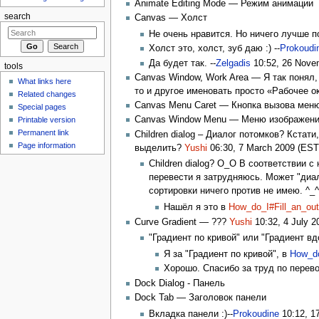
Animate Editing Mode — Режим анимации
search
Canvas — Холст
Не очень нравится. Но ничего лучше по
Холст это, холст, зуб даю :) --
Prokoudi
Да будет так. --
Zelgadis
10:52, 26 Nove
tools
Canvas Window, Work Area — Я так понял,
What links here
то и другое именовать просто «Рабочее ок
Related changes
Canvas Menu Caret — Кнопка вызова мен
Special pages
Canvas Window Menu — Меню изображен
Printable version
Permanent link
Children dialog – Диалог потомков? Кстат
Page information
выделить?
Yushi
06:30, 7 March 2009 (EST
Children dialog? О_О В соответствии с
перевести я затрудняюсь. Может "диа
сортировки ничего против не имею. ^_
Нашёл я это в
How_do_I#Fill_an_out
Curve Gradient — ???
Yushi
10:32, 4 July 2
"Градиент по кривой" или "Градиент вд
Я за "Градиент по кривой", в
How_do
Хорошо. Спасибо за труд по перевод
Dock Dialog - Панель
Dock Tab — Заголовок панели
Вкладка панели :)--
Prokoudine
10:12, 1