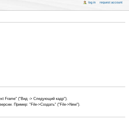
log in
request account
ext Frame" ("Вид -> Следующий кадр").
рсии. Пример: "File->Создать" ("File->New").