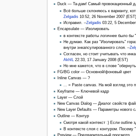
Duck — Та-дам! Самый провокационный для
Всё больше склоняюсь к варианту, кот
Zelgadis
10:52, 26 November 2007 (EST
Исправил. --
Zelgadis
03:22, 5 December
Encapsulate — Изолировать
в контексте работы логичнее было бы "
Не думаю. Как раз "Изолировать" гора
внутри энкапсулированного слоя. --
Zel
Согласен, но стоит учитывать что инк
AkhIL
22:33, 17 January 2008 (EST)
Но мне кажется, что в слове "обернут
FG/BG color — Основной/фоновый цвет
Inline Canvas — ?
... = Paste canvas. На мой взгляд это 
Keyframe — Ключевой кадр
Layer — Слой
New Canvas Dialog — Диалог свойств фа
New Layer Defaults — Параметры нового 
Outline — Контур
Смотря какой контекст :) Если outline з
В контексте слоя с контуром. Посему "
Preview — Предварительный просмотр