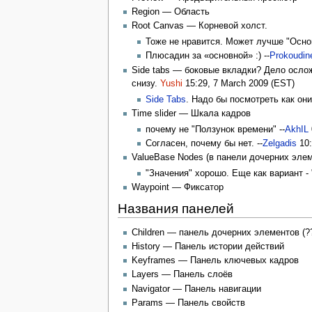
Region — Область
Root Canvas — Корневой холст.
Тоже не нравится. Может лучше "Основ
Плюсадин за «основной» :) --
Prokoudin
Side tabs — боковые вкладки? Дело осложня
снизу.
Yushi
15:29, 7 March 2009 (EST)
Side Tabs
. Надо бы посмотреть как они
Time slider — Шкала кадров
почему не "Ползунок времени" --
AkhIL
Согласен, почему бы нет. --
Zelgadis
10:
ValueBase Nodes (в панели дочерних элем
"Значения" хорошо. Еще как вариант - 
Waypoint — Фиксатор
Названия панелей
Children — панель дочерних элементов (?
History — Панель истории действий
Keyframes — Панель ключевых кадров
Layers — Панель слоёв
Navigator — Панель навигации
Params — Панель свойств