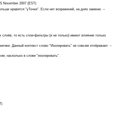
25 November 2007 (EST)
льше нравится "уТочки". Если нет возражений, на днях заменю. --
 слоёв, то есть слои-фильтры (и не только) имеют влияние только
матики. Данный контекст слово "Изолировать" не совсем отображает. --
ии, насколько в слове "изолировать".
T)