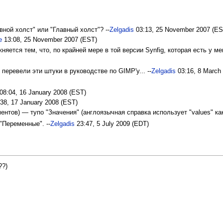
ной холст" или "Главный холст"? --
Zelgadis
03:13, 25 November 2007 (ES
e
13:08, 25 November 2007 (EST)
ется тем, что, по крайней мере в той версии Synfig, которая есть у меня
 перевели эти штуки в руководстве по GIMP'у... --
Zelgadis
03:16, 8 March
08:04, 16 January 2008 (EST)
38, 17 January 2008 (EST)
ентов) — тупо "Значения" (англоязычная справка использует "values" к
"Переменные". --
Zelgadis
23:47, 5 July 2009 (EDT)
??)