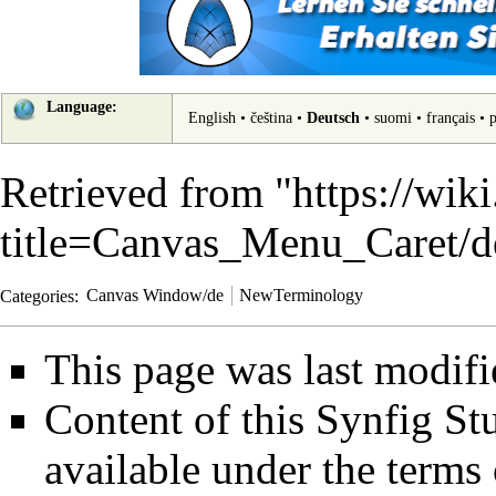
Language:
English
•
čeština
•
Deutsch
•
suomi
•
français
•
p
Retrieved from "
https://wik
title=Canvas_Menu_Caret/
Categories
:
Canvas Window/de
NewTerminology
This page was last modifi
Content of this Synfig S
available under the term