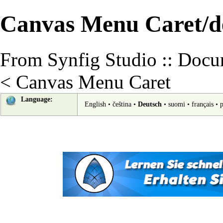
Canvas Menu Caret/d
From Synfig Studio :: Docu
<
Canvas Menu Caret
Language:
English
•
čeština
•
Deutsch
•
suomi
•
français
•
p