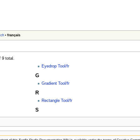
sch
•
français
 9 total.
Eyedrop Tool/fr
G
Gradient Tool/fr
R
Rectangle Tool/fr
S