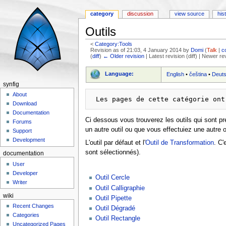
category
discussion
view source
his
Outils
<
Category:Tools
Revision as of 21:03, 4 January 2014 by
Domi
(
Talk
|
c
(
diff
)
← Older revision
| Latest revision (diff) | Newer re
Jump to:
navigation
,
search
Language:
English
•
čeština
•
Deut
synfig
About
Download
Documentation
Ci dessous vous trouverez les outils qui sont p
Forums
un autre outil ou que vous effectuiez une autre o
Support
Development
L'outil par défaut et l'
Outil de Transformation
. C'
sont sélectionnés).
documentation
User
Developer
Outil Cercle
Writer
Outil Calligraphie
wiki
Outil Pipette
Recent Changes
Outil Dégradé
Categories
Outil Rectangle
Uncategorized Pages