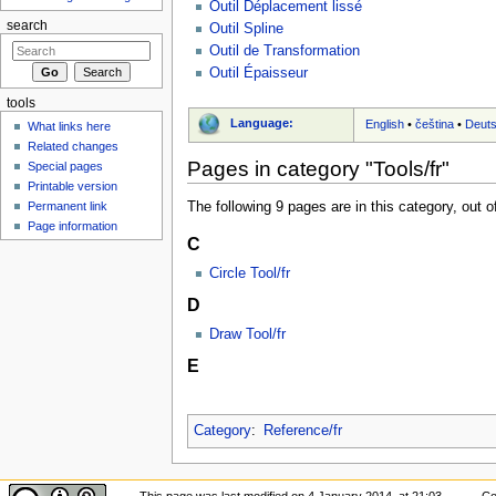
Outil Déplacement lissé
search
Outil Spline
Outil de Transformation
Outil Épaisseur
tools
Language:
English
•
čeština
•
Deut
What links here
Related changes
Pages in category "Tools/fr"
Special pages
Printable version
Permanent link
The following 9 pages are in this category, out of
Page information
C
Circle Tool/fr
D
Draw Tool/fr
E
Category
:
Reference/fr