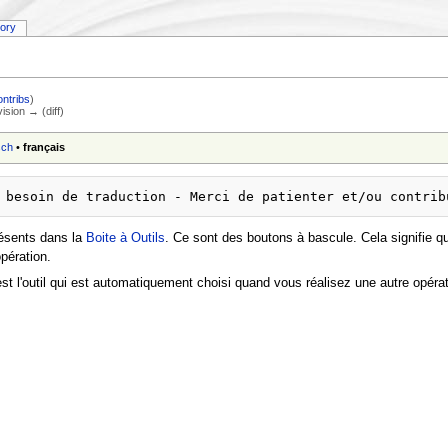
tory
ontribs
)
vision → (diff)
sch
•
français
résents dans la
Boite à Outils
. Ce sont des boutons à bascule. Cela signifie qu'
pération.
est l'outil qui est automatiquement choisi quand vous réalisez une autre opé