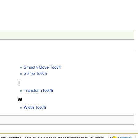
Smooth Move Tool/fr
Spline Tool/fr
T
Transform tool/fr
W
Width Tool/fr