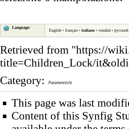
Language:
English
•
français
•
italiano
•
română
•
русский
Retrieved from "
https://wik
title=Children_Lock/it&ol
Category
:
Parameters/it
This page was last modifi
Content of this Synfig S
available under the term