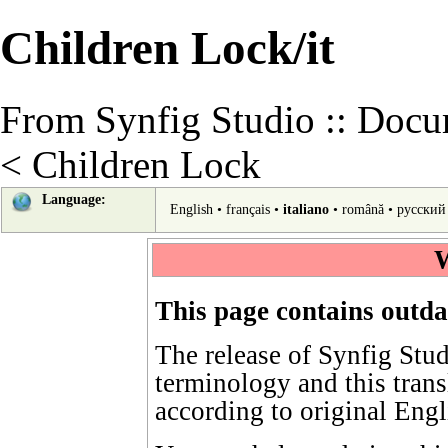
Children Lock/it
From Synfig Studio :: Docu
<
Children Lock
Language:
English
•
français
•
italiano
•
română
•
русский
W
This page contains outda
The release of Synfig Stu
terminology
and this tran
according to
original Engl