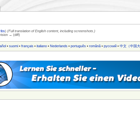
ribs
)
(Full translation of English content, including screenshots.)
vision → (diff)
añol
•
suomi
•
français
•
italiano
•
Nederlands
•
português
•
română
•
русский
•
中文（中国大