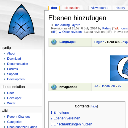
doc
discussion
view source
history
Ebenen hinzufügen
<
Doc:Adding Layers
Revision as of 15:57, 6 July 2014 by
Kaleru
(
Talk
|
cont
(
diff
)
← Older revision
| Latest revision (diff) | Newer re
Jump to:
navigation
,
search
Language:
English
•
Deutsch
•
esp
synfig
About
Download
Documentation
Forums
Support
Development
<<
•
Handbuch
•
>>
Navigation:
documentation
User
Developer
Writer
Contents
[
hide
]
wiki
1
Einleitung
Recent Changes
2
Ebenen vereinen
Categories
3
Einschränkungen nutzen
Uncategorized Pages