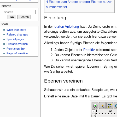
4
Ebenen zum Ändern anderer Ebenen nutzen
search
5
Immer weiter...
Einleitung
tools
In der
letzten Anleitung
hast Du Deine erste einf
What links here
allerdings selten aus, um ausgefeilte Charakte
Related changes
verwendet werden, da sie auch hier dazu verwe
Special pages
Allerdings haben Synfigs Ebenen die folgenden 
Printable version
Permanent link
Jedes Objekt oder
Primitiv
bekommt sein
Page information
Du kannst Ebenen in hierarchischen Grup
Du kannst obenliegende Ebenen das Verh
Wie Du sehen wirst, spielen Ebenen in Synfig ei
wie Synfig arbeitet.
Ebenen vereinen
Schauen wir uns ein einfaches Beispiel an, wie
Erstell eine neue Datei mit 0 s Dauer. Es gibt 