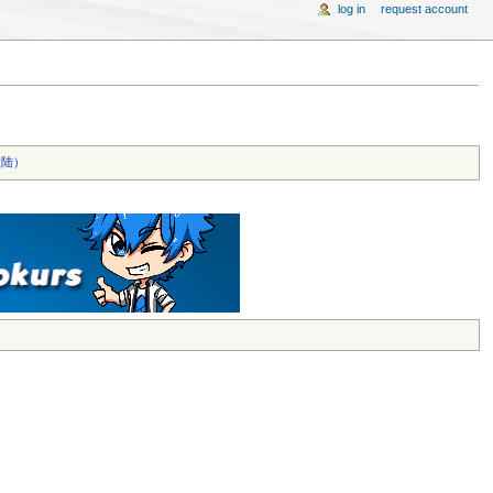
log in
request account
陆）‎