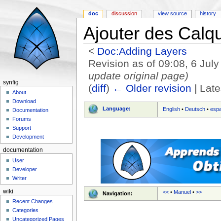
doc
discussion
view source
history
Ajouter des Calq
<
Doc:Adding Layers
Revision as of 09:08, 6 Jul
update original page
)
synfig
(
diff
)
← Older revision
| Late
About
Jump to:
navigation
,
search
Download
Language:
English
•
Deutsch
•
esp
Documentation
Forums
Support
Development
documentation
User
Developer
Writer
wiki
<<
•
Manuel
•
>>
Navigation:
Recent Changes
Categories
Uncategorized Pages