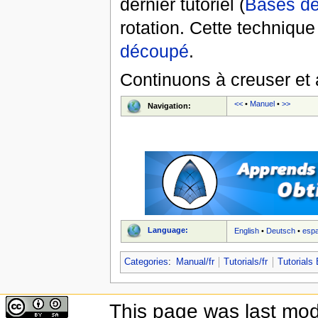
dernier tutoriel (
Bases de
rotation. Cette technique 
découpé
.
Continuons à creuser et 
<<
•
Manuel
•
>>
Navigation:
Language:
English
•
Deutsch
•
esp
Categories
:
Manual/fr
Tutorials/fr
Tutorials 
This page was last modi