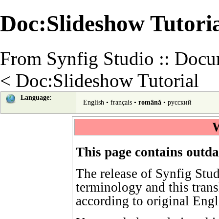
Doc:Slideshow Tutoria
From Synfig Studio :: Docu
<
Doc:Slideshow Tutorial
Language:
English
•
français
•
română
•
русский
W
This page contains outda
The release of Synfig Stu
terminology
and this tran
according to
original Engl