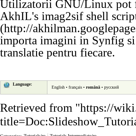
Utilizatorii GNU/Linux pot f
AkhIL's imag2sif shell scrip
importa imagini in Synfig si 
translatie pentru fiecare.
Language:
English
•
français
•
română
•
русский
Retrieved from "
https://wik
title=Doc:Slideshow_Tutor
Categories
:
Tutorials/ro
Tutorials Intermediate/ro