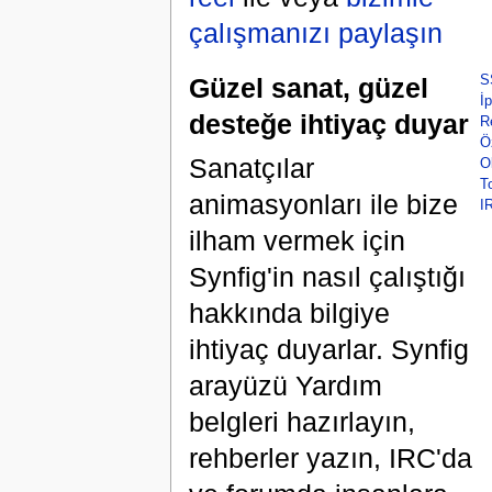
çalışmanızı paylaşın
Güzel sanat, güzel
S
İp
desteğe ihtiyaç duyar
R
Öz
Sanatçılar
O
To
animasyonları ile bize
IR
ilham vermek için
Synfig'in nasıl çalıştığı
hakkında bilgiye
ihtiyaç duyarlar. Synfig
arayüzü Yardım
belgleri hazırlayın,
rehberler yazın, IRC'da