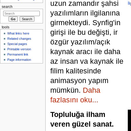
uzun zamandır şahsi
İl
search
yazılımların ilgilanına
girmekteydi. Synfig'in
tools
girişi ile bu değişti, ir
What links here
Related changes
özgür yazılım/açık
Special pages
kaynak aracı ile daha
Printable version
Permanent link
az insan va kaynak ile
Page information
filim kalitesinde
animasyon yapım
mümkün.
Daha
fazlasını oku...
Topluluğa ilham
veren güzel sanat.