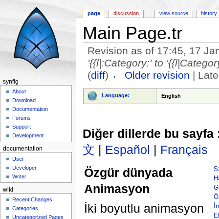
page
discussion
view source
history
Main Page.tr
Revision as of 17:45, 17 J
'{{l|:Category:' to '{{l|Category
(
diff
)
← Older revision
| Late
synfig
Jump to:
navigation
,
search
About
Language:
English
Download
Documentation
Forums
Support
Diğer dillerde bu sayfa 
Development
文
|
Español
|
Français
documentation
User
Developer
Özgür dünyada
S
Writer
H
Animasyon
G
wiki
Öz
Recent Changes
İki boyutlu animasyon
İn
Categories
E
Uncategorized Pages