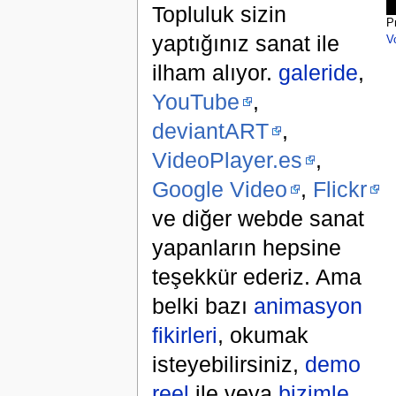
Topluluk sizin
P
yaptığınız sanat ile
V
ilham alıyor.
galeride
,
YouTube
,
deviantART
,
VideoPlayer.es
,
Google Video
,
Flickr
ve diğer webde sanat
yapanların hepsine
teşekkür ederiz. Ama
belki bazı
animasyon
fikirleri
, okumak
isteyebilirsiniz,
demo
reel
ile veya
bizimle