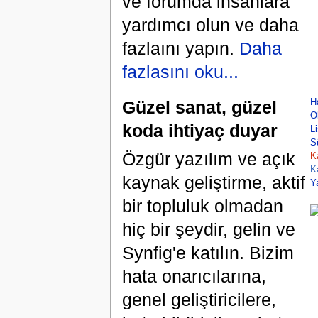
ve forumda insanlara
yardımcı olun ve daha
fazlaını yapın.
Daha
fazlasını oku...
Güzel sanat, güzel
H
O
koda ihtiyaç duyar
L
S
Özgür yazılım ve açık
K
K
kaynak geliştirme, aktif
Y
bir topluluk olmadan
hiç bir şeydir, gelin ve
Synfig'e katılın. Bizim
hata onarıcılarına,
genel geliştiricilere,