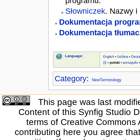
programu.
Słowniczek
. Nazwy i
Dokumentacja progra
Dokumentacja tłumac
Language:
English
•
čeština
•
Deut
語
•
polski
•
português
Category
:
NewTerminology
This page was last modifi
Content of this Synfig Studio 
terms of Creative Commons At
contributing here you agree that