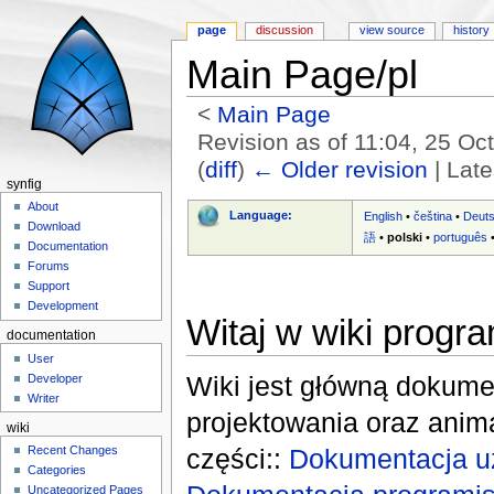
page
discussion
view source
history
Main Page/pl
<
Main Page
Revision as of 11:04, 25 O
(
diff
)
← Older revision
| Late
synfig
Jump to:
navigation
,
search
About
Language:
English
•
čeština
•
Deut
Download
語
•
polski
•
português
Documentation
Forums
Support
Development
Witaj w wiki progra
documentation
User
Wiki jest główną dokume
Developer
Writer
projektowania oraz anima
wiki
części::
Dokumentacja u
Recent Changes
Categories
Uncategorized Pages