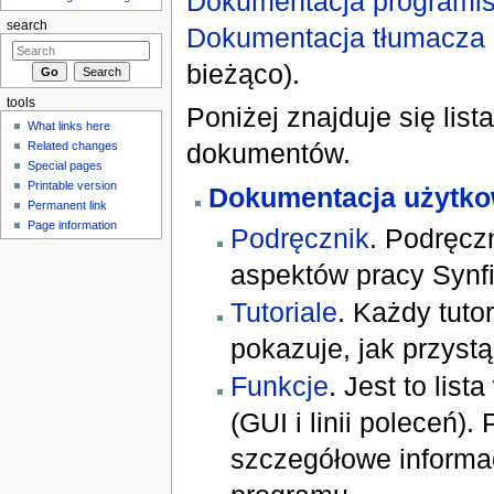
Dokumentacja programis
search
Dokumentacja tłumacza
bieżąco).
tools
Poniżej znajduje się list
What links here
dokumentów.
Related changes
Special pages
Printable version
Dokumentacja użytko
Permanent link
Page information
Podręcznik
. Podręcz
aspektów pracy Synfi
Tutoriale
. Każdy tuto
pokazuje, jak przystą
Funkcje
. Jest to lis
(GUI i linii poleceń)
szczegółowe informac