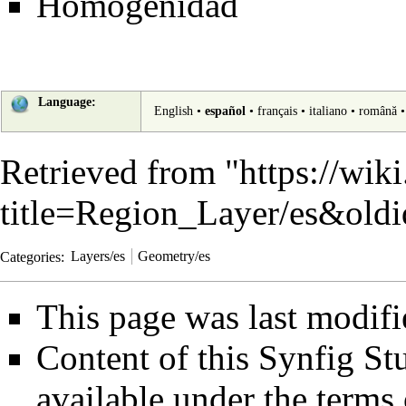
Homogenidad
Language:
English
•
español
•
français
•
italiano
•
română
Retrieved from "
https://wik
title=Region_Layer/es&old
Categories
:
Layers/es
Geometry/es
This page was last modifi
Content of this Synfig S
available under the term