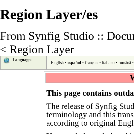
Region Layer/es
From Synfig Studio :: Docu
<
Region Layer
Language:
English
•
español
•
français
•
italiano
•
română
W
This page contains outda
The release of Synfig Stu
terminology
and this tran
according to
original Engl