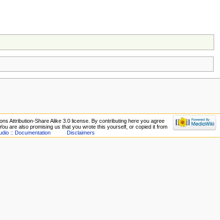
ns Attribution-Share Alike 3.0 license. By contributing here you agree
. You are also promising us that you wrote this yourself, or copied it from
udio :: Documentation
Disclaimers