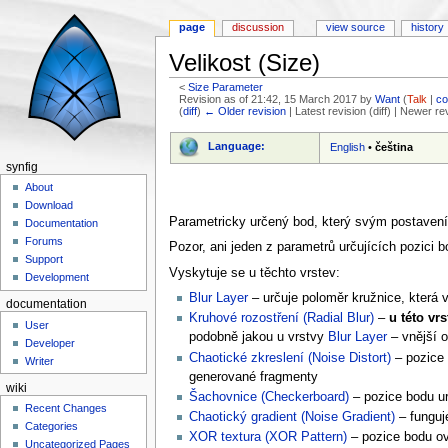
page
discussion
view source
history
Velikost (Size)
<
Size Parameter
Revision as of 21:42, 15 March 2017 by
Want
(
Talk
|
co
(
diff
)
← Older revision
| Latest revision (diff) | Newer re
Jump to:
navigation
,
search
Language:
English
•
čeština
synfig
About
Download
Parametricky určený bod, který svým postave
Documentation
Forums
Pozor, ani jeden z parametrů určujících pozici
Support
Vyskytuje se u těchto vrstev:
Development
Blur Layer
– určuje poloměr kružnice, která 
documentation
Kruhové rozostření (Radial Blur)
–
u této vr
User
podobně jakou u vrstvy
Blur Layer
– vnější o
Developer
Chaotické zkreslení (Noise Distort)
– pozice 
Writer
generované fragmenty
wiki
Šachovnice (Checkerboard)
– pozice bodu ur
Recent Changes
Chaotický gradient (Noise Gradient)
– funguj
Categories
XOR textura (XOR Pattern)
– pozice bodu ovl
Uncategorized Pages