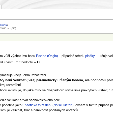
ntribs
)
vision → (diff)
ním vůči výchozímu bodu
Pozice (Origin)
– případně středu
plošky
– určuje vel
 bodu nesmí mít hodnotu
= O
!
vymezuje vnější okraj rozostření
stvy není
Velikost (Size)
parametricky určeným bodem, ale hodnotou pol
kraj rozostření
bodu ovlivňuje, do jaké míry se "rozpadnou" rovné linie překrytých vrstev; čí
čuje velikost a tvar šachovnicového pole
e podobně jako
Chaotické zkreslení (Noise Distort)
, ovšem v tomto případě p
ivňuje velikost, tvar a barevnost počítaných obrazců