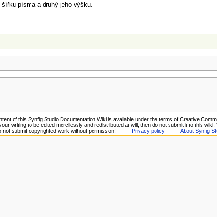
e šířku písma a druhý jeho výšku.
tent of this Synfig Studio Documentation Wiki is available under the terms of Creative Commo
your writing to be edited mercilessly and redistributed at will, then do not submit it to this wiki
Do not submit copyrighted work without permission!
Privacy policy
About Synfig St