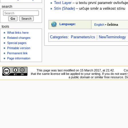
Text Layer
– u textu první parametr ovlivňuj
search
Stín (Shade)
– určuje směr a velikost stínu
Language:
English
•
čeština
tools
What links here
Categories
:
Parameters/cs
NewTerminology
Related changes
Special pages
Printable version
Permanent link
Page information
This page was last modified on 15 March 2017, at 21:42.
Con
that the same license will be applied to your writing. If you do not want 
a public domain or similar free resource. 