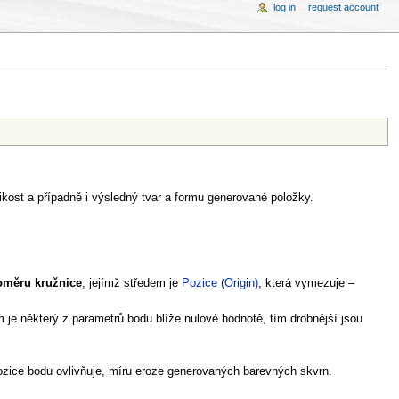
log in
request account
ikost a případně i výsledný tvar a formu generované položky.
oměru kružnice
, jejímž středem je
Pozice (Origin)
, která vymezuje ­–
m je některý z parametrů bodu blíže nulové hodnotě, tím drobnější jsou
ozice bodu ovlivňuje, míru eroze generovaných barevných skvrn.