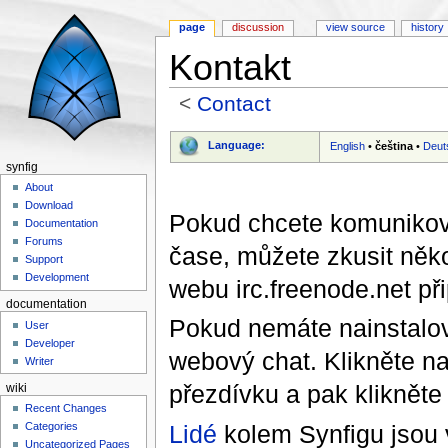
page
discussion
view source
history
Kontakt
<
Contact
Jump to:
navigation
,
search
Language:
English
•
čeština
•
Deut
synfig
About
Download
Pokud chcete komunikova
Documentation
Forums
čase, můžete zkusit něk
Support
Development
webu irc.freenode.net př
documentation
Pokud nemáte nainstalov
User
Developer
webový chat. Klikněte n
Writer
přezdívku a pak klikněte 
wiki
Recent Changes
Lidé
kolem Synfigu jsou v
Categories
Uncategorized Pages