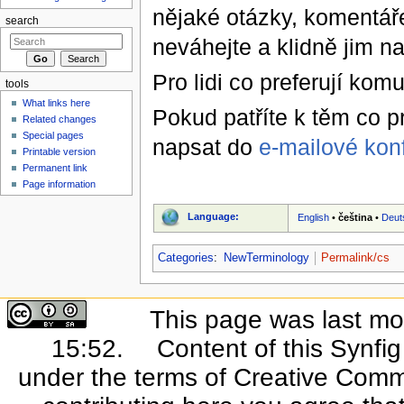
nějaké otázky, komentáře
search
neváhejte a klidně jim na
Pro lidi co preferují ko
tools
What links here
Pokud patříte k těm co p
Related changes
Special pages
napsat do
e-mailové kon
Printable version
Permanent link
Page information
Language:
English
•
čeština
•
Deut
Categories
:
NewTerminology
Permalink/cs
This page was last mo
15:52.
Content of this Synfi
under the terms of Creative Commo