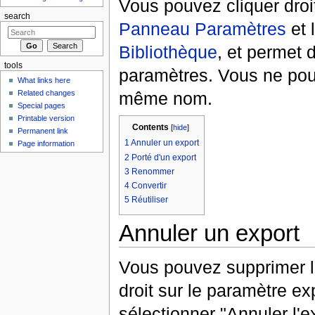
Vous pouvez cliquer droi
search
Panneau Paramètres
et 
Bibliothèque
, et permet 
tools
paramètres. Vous ne pou
What links here
Related changes
même nom.
Special pages
Printable version
Contents
[
hide
]
Permanent link
1
Annuler un export
Page information
2
Porté d'un export
3
Renommer
4
Convertir
5
Réutiliser
Annuler un export
Vous pouvez supprimer l'
droit sur le paramètre ex
sélectionner "Annuler l'e