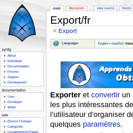
page
discussion
view source
history
Export/fr
<
Export
Jump to:
navigation
,
search
Language:
English
•
español
•
fran
synfig
About
Download
Documentation
Forums
Support
Development
documentation
Exporter
et
convertir
un
User
Developer
les plus intéressantes d
Writer
l'utilisateur d'organise
wiki
Recent Changes
quelques
paramètres
.
Categories
Uncategorized Pages