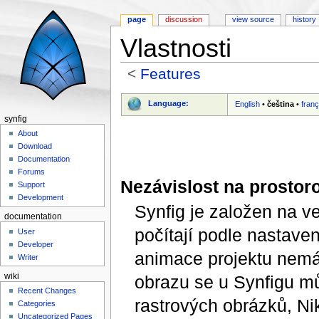
page
discussion
view source
history
Vlastnosti
<
Features
Jump to:
navigation
,
search
Language:
English
•
čeština
•
franç
synfig
About
Download
Documentation
Forums
Nezávislost na prostor
Support
Development
Synfig je založen na v
documentation
počítají podle nastave
User
Developer
animace projektu nemá 
Writer
obrazu se u Synfigu m
wiki
Recent Changes
rastrových obrázků, Nik
Categories
Uncategorized Pages