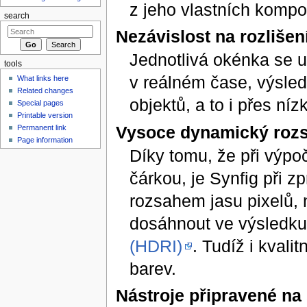
z jeho vlastních kompo
search
Nezávislost na rozlišen
Jednotlivá okénka se 
tools
v reálném čase, výsle
What links here
Related changes
objektů, a to i přes ní
Special pages
Printable version
Vysoce dynamický roz
Permanent link
Page information
Díky tomu, že při výpo
čárkou, je Synfig při 
rozsahem jasu pixelů,
dosáhnout ve výsledk
(HDRI)
. Tudíž i kvali
barev.
Nástroje připravené na