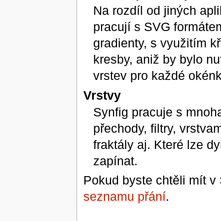
Na rozdíl od jiných apl
pracují s SVG formátem
gradienty, s využitím k
kresby, aniž by bylo n
vrstev pro každé okénk
Vrstvy
Synfig pracuje s mnoh
přechody, filtry, vrstv
fraktály aj. Které lze 
zapínat.
Pokud byste chtěli mít v 
seznamu přání
.