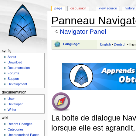
page
discussion
view source
history
Panneau Navigat
<
Navigator Panel
Jump to:
navigation
,
search
Language:
English
•
Deutsch
•
fran
synfig
About
Download
Documentation
Forums
Support
Development
documentation
User
Developer
Writer
La boite de dialogue Nav
wiki
Recent Changes
lorsque elle est agrandit,
Categories
Uncategorized Pages