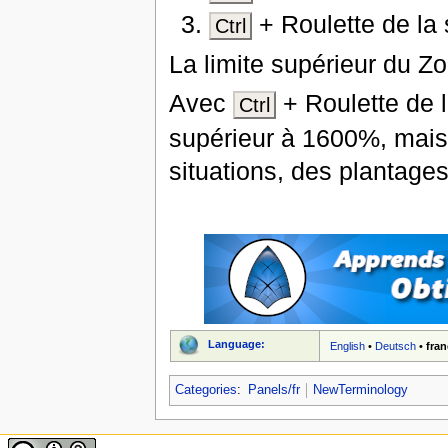
+ Roulette de la s
Ctrl
La limite supérieur du Z
Avec
+ Roulette de la
Ctrl
supérieur à 1600%, mais
situations, des plantages
Language:
English
•
Deutsch
•
fran
Categories
:
Panels/fr
NewTerminology