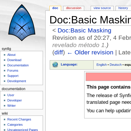
doc
discussion
view source
history
Doc:Basic Maski
<
Doc:Basic Masking
Revision as of 20:27, 4 Fe
revelado método 1.
)
synfig
(
diff
)
← Older revision
| Late
About
Jump to:
navigation
,
search
Download
Language:
English
•
Deutsch
•
esp
Documentation
Forums
Support
Development
This page contains
documentation
The release of Synf
User
Developer
translated page nee
Writer
You can help updati
wiki
Recent Changes
Categories
Uncategorized Pages