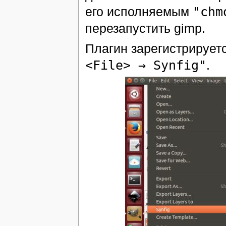
его исполняемым
"chm
перезапустить gimp.
Плагин зарегистрирует
<File> → Synfig"
.