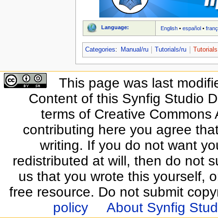
Language:
English
•
español
•
franç
Categories
:
Manual/ru
Tutorials/ru
Tutorials
This page was last modifi
Content of this Synfig Studio 
terms of Creative Commons At
contributing here you agree that
writing. If you do not want yo
redistributed at will, then do not s
us that you wrote this yourself, o
free resource. Do not submit copy
policy
About Synfig Stud