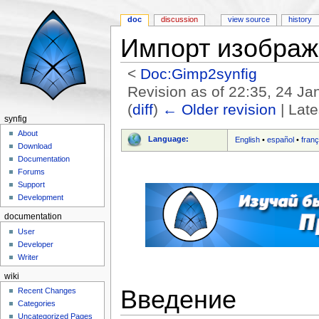
doc
discussion
view source
history
Импорт изображ
<
Doc:Gimp2synfig
Revision as of 22:35, 24 J
(
diff
)
← Older revision
| Late
synfig
Jump to:
navigation
,
search
About
Language:
English
•
español
•
franç
Download
Documentation
Forums
Support
Development
documentation
User
Developer
Writer
wiki
Введение
Recent Changes
Categories
Uncategorized Pages