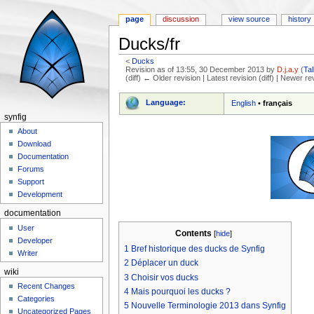
page
discussion
view source
history
Ducks/fr
<
Ducks
Revision as of 13:55, 30 December 2013 by
D.j.a.y
(
Ta
(diff) ← Older revision | Latest revision (diff) | Newer re
Jump to:
navigation
,
search
Language:
English
•
français
synfig
About
Download
Documentation
Forums
Support
Development
documentation
User
Contents
[
hide
]
Developer
1
Bref historique des ducks de Synfig
Writer
2
Déplacer un duck
wiki
3
Choisir vos ducks
Recent Changes
4
Mais pourquoi les ducks ?
Categories
5
Nouvelle Terminologie 2013 dans Synfig
Uncategorized Pages