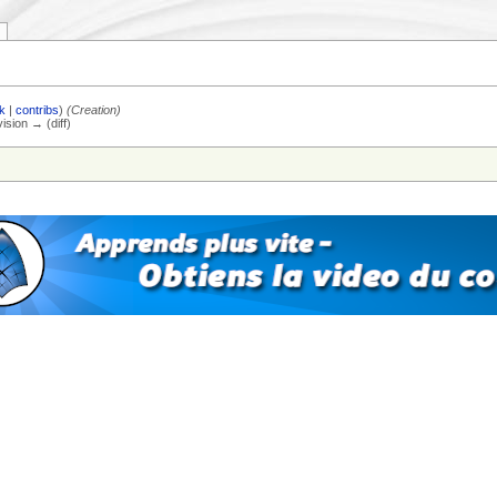
lk
|
contribs
)
(Creation)
vision → (diff)