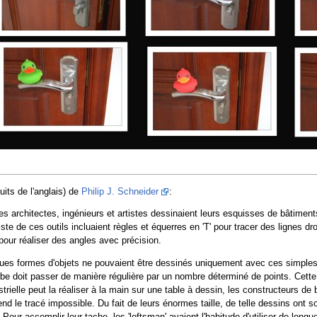
uits de l'anglais) de
Philip J. Schneider
:
les architectes, ingénieurs et artistes dessinaient leurs esquisses de bâtimen
 liste de ces outils incluaient règles et équerres en 'T' pour tracer des lignes
pour réaliser des angles avec précision.
s formes d'objets ne pouvaient être dessinés uniquement avec ces simples o
urbe doit passer de manière régulière par un nombre déterminé de points. Cette 
strielle peut la réaliser à la main sur une table à dessin, les constructeurs de
end le tracé impossible. Du fait de leurs énormes taille, de telle dessins ont s
our accomplir leur tache, les 'loftsman' avaient l'habitude d'utiliser de longu