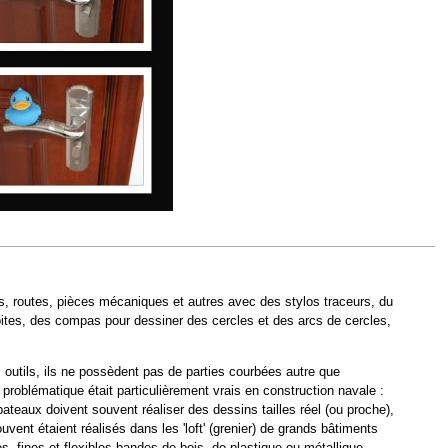
ts, routes, pièces mécaniques et autres avec des stylos traceurs, du
 droites, des compas pour dessiner des cercles et des arcs de cercles,
utils, ils ne possèdent pas de parties courbées autre que
problématique était particulièrement vrais en construction navale :
 bateaux doivent souvent réaliser des dessins tailles réel (ou proche),
ouvent étaient réalisés dans les 'loft' (grenier) de grands bâtiments
es, fines et flexibles bandes de bois, de plastique ou métallique,