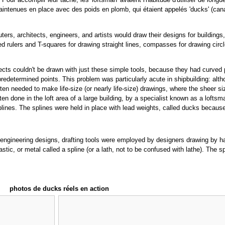
t maintenues en place avec des poids en plomb, qui étaient appelés 'ducks' (c
rs, architects, engineers, and artists would draw their designs for buildings,
ed rulers and T-squares for drawing straight lines, compasses for drawing circl
jects couldn't be drawn with just these simple tools, because they had curved p
edetermined points. This problem was particularly acute in shipbuilding: altho
often needed to make life-size (or nearly life-size) drawings, where the sheer
ten done in the loft area of a large building, by a specialist known as a loftsm
 splines. The splines were held in place with lead weights, called ducks becau
engineering designs, drafting tools were employed by designers drawing by han
plastic, or metal called a spline (or a lath, not to be confused with lathe). The
photos de ducks réels en action