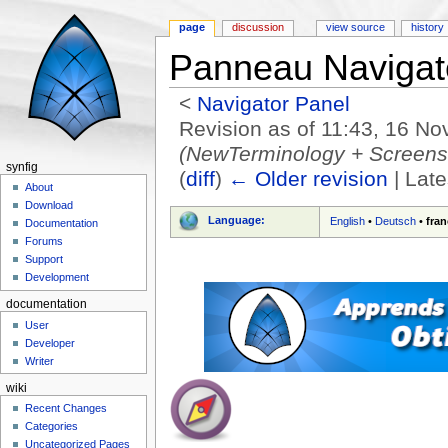
page
discussion
view source
history
Panneau Navigat
<
Navigator Panel
Revision as of 11:43, 16 
(NewTerminology + Screensh
synfig
(
diff
)
← Older revision
| Late
About
Jump to:
navigation
,
search
Download
Language:
English
•
Deutsch
•
fran
Documentation
Forums
Support
Development
documentation
User
Developer
Writer
wiki
Recent Changes
Categories
Uncategorized Pages