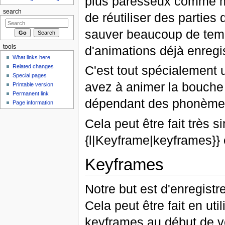
plus paresseux comme moi
search
de réutiliser des parties
sauver beaucoup de temp
d'animations déjà enregi
tools
What links here
Related changes
C'est tout spécialement u
Special pages
avez à animer la bouche
Printable version
Permanent link
dépendant des phonèmes q
Page information
Cela peut être fait très 
{l|Keyframe|keyframes}} 
Keyframes
Notre but est d'enregistre
Cela peut être fait en ut
keyframes au début de vo