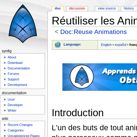
doc
discussion
view source
history
Réutiliser les An
<
Doc:Reuse Animations
Jump to:
navigation
,
search
Language:
English
•
español
•
fran
synfig
About
Download
Documentation
Forums
Support
Development
documentation
User
Developer
Introduction
Writer
wiki
Recent Changes
L'un des buts de tout an
Categories
Uncategorized Pages