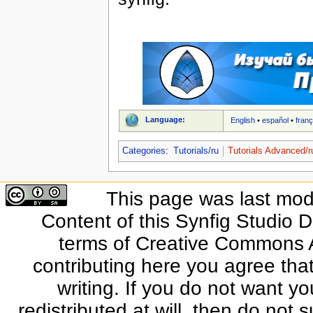
Language:
English
•
español
•
franç
Categories
:
Tutorials/ru
Tutorials Advanced/r
This page was last modi
Content of this Synfig Studio 
terms of Creative Commons At
contributing here you agree that
writing. If you do not want yo
redistributed at will, then do not s