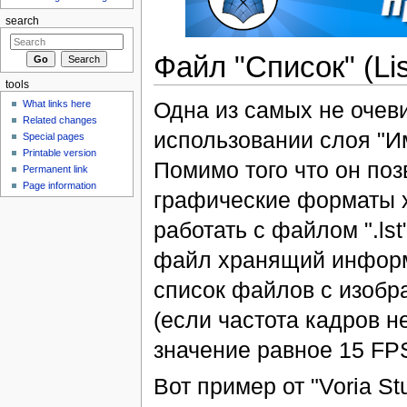
search
Файл "Список" (Lis
tools
Одна из самых не очев
What links here
Related changes
использовании слоя "Им
Special pages
Printable version
Помимо того что он по
Permanent link
Page information
графические форматы 
работать с файлом ".ls
файл хранящий информа
список файлов с изобр
(если частота кадров н
значение равное 15 FPS
Вот пример от "Voria S