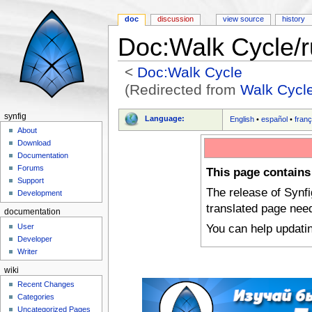
doc
discussion
view source
history
Doc:Walk Cycle/r
<
Doc:Walk Cycle
(Redirected from
Walk Cycle
Jump to:
navigation
,
search
synfig
Language:
English
•
español
•
franç
About
Download
Documentation
Forums
This page contains
Support
The release of Synf
Development
translated page nee
documentation
You can help updati
User
Developer
Writer
wiki
Recent Changes
Categories
Uncategorized Pages