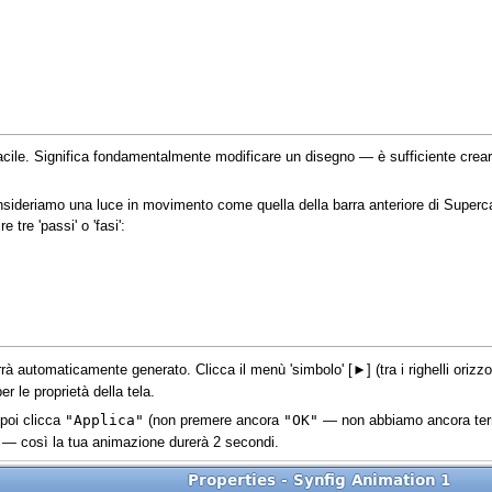
cile. Significa fondamentalmente modificare un disegno — è sufficiente creare
ideriamo una luce in movimento come quella della barra anteriore di Superca
 tre 'passi' o 'fasi':
 automaticamente generato. Clicca il menù 'simbolo' [►] (tra i righelli orizzonta
er le proprietà della tela.
"Applica"
"OK"
 poi clicca
(non premere ancora
— non abbiamo ancora termin
 — così la tua animazione durerà 2 secondi.