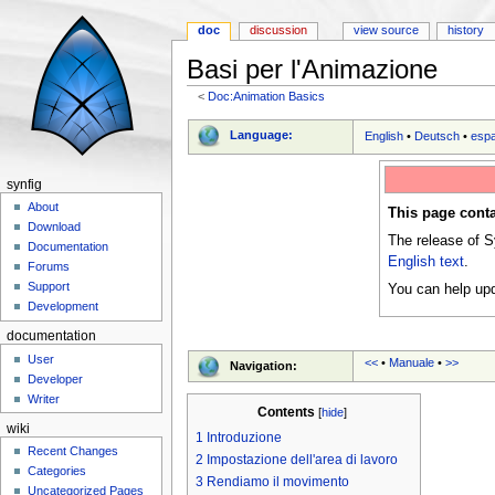
doc
discussion
view source
history
Basi per l'Animazione
<
Doc:Animation Basics
Jump to:
navigation
,
search
Language:
English
•
Deutsch
•
esp
synfig
About
This page conta
Download
The release of S
Documentation
English text
.
Forums
Support
You can help upd
Development
documentation
User
<<
•
Manuale
•
>>
Navigation:
Developer
Writer
Contents
[
hide
]
wiki
1
Introduzione
Recent Changes
2
Impostazione dell'area di lavoro
Categories
3
Rendiamo il movimento
Uncategorized Pages