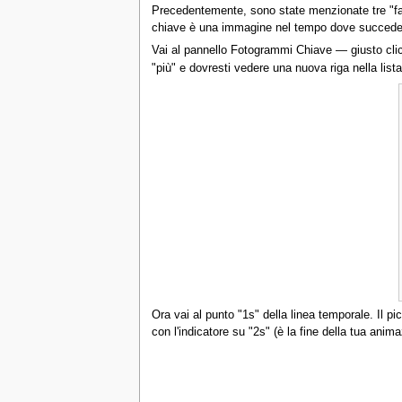
Precedentemente, sono state menzionate tre "fas
chiave è una immagine nel tempo dove succede qu
Vai al pannello Fotogrammi Chiave — giusto clicc
"più" e dovresti vedere una nuova riga nella list
Ora vai al punto "1s" della linea temporale. Il p
con l'indicatore su "2s" (è la fine della tua anim