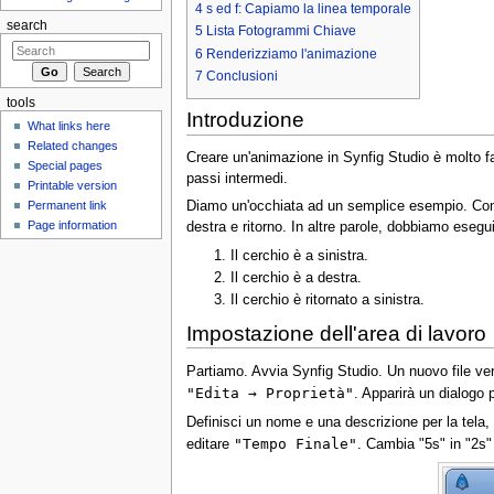
4
s ed f: Capiamo la linea temporale
search
5
Lista Fotogrammi Chiave
6
Renderizziamo l'animazione
7
Conclusioni
tools
Introduzione
What links here
Related changes
Creare un'animazione in Synfig Studio è molto fa
Special pages
passi intermedi.
Printable version
Permanent link
Diamo un'occhiata ad un semplice esempio. Cons
Page information
destra e ritorno. In altre parole, dobbiamo eseguire
Il cerchio è a sinistra.
Il cerchio è a destra.
Il cerchio è ritornato a sinistra.
Impostazione dell'area di lavoro
Partiamo. Avvia Synfig Studio. Un nuovo file verrà
"Edita → Proprietà"
. Apparirà un dialogo p
Definisci un nome e una descrizione per la tela,
"Tempo Finale"
editare
. Cambia "5s" in "2s"