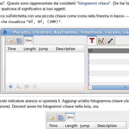
i". Queste sono rappresentate dai cosiddetti "
fotogrammi chiave
". (Se hai f
alcosa di significativo ai tuoi oggetti.
a sull'etichetta con una piccola chiave come icona nella finestra in basso — p
"0f, 0f, (JMP)"
a che visualizza
.
iccolo indicatore arancio si sposterà lì. Aggiungi un'altro fotogramma chiave cl
azione). Dovresti avere tre fotogrammi chiave nella lista, ora.