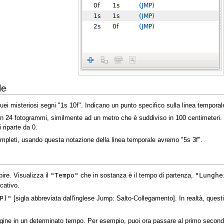
le
uei misteriosi segni "1s 10f". Indicano un punto specifico sulla linea temporal
in 24 fotogrammi, similmente ad un metro che è suddiviso in 100 centimeteri. 
riparte da 0.
pleti, usando questa notazione della linea temporale avremo "5s 3f".
"Tempo"
"Lunghe
ire. Visualizza il
che in sostanza è il tempo di partenza,
cativo.
P)"
[sigla abbreviata dall'inglese Jump: Salto-Collegamento]. In realtà, questi 
ine in un determinato tempo. Per esempio, puoi ora passare al primo secondo, 