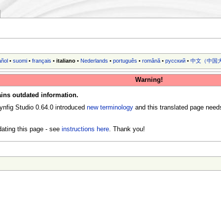
añol
•
suomi
•
français
•
italiano
•
Nederlands
•
português
•
română
•
русский
•
中文（中国大
Warning!
ins outdated information.
ynfig Studio 0.64.0 introduced
new terminology
and this translated page need
ating this page - see
instructions here
. Thank you!