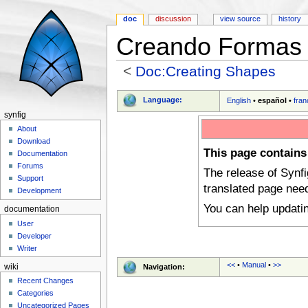
doc
discussion
view source
history
Creando Formas
<
Doc:Creating Shapes
Jump to:
navigation
,
search
Language:
English
•
español
•
fran
synfig
About
Download
This page contains
Documentation
Forums
The release of Synf
Support
translated page nee
Development
You can help updati
documentation
User
Developer
Writer
<<
•
Manual
•
>>
wiki
Navigation:
Recent Changes
Categories
Uncategorized Pages