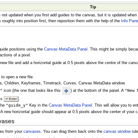
Tip
s not updated when you first add guides to the canvas, but it is updated whe
roughly into position first, then reposition them with the help of the
Info Pane
ide positions using the
Canvas MetaData Panel
. This might be simply becau
actions of a pixel.
ew file and add a horizontal guide at 0.5 pixels above the centre of the canva
to open a new file.
s, Children, Keyframes, Timetrack, Curves, Canvas MetaData window.
y"
"New 
icon (the one that looks like this
) at the bottom of the panel. A
ss
.
↵ Enter
"guide_y"
 the
Key in the
Canvas MetaData Panel
. This will allow you to en
. A new horizontal guide should appear at 0.5 pixels above the center of your 
vases
des from your
canvases
. You can drag them back onto the
canvas window
rul