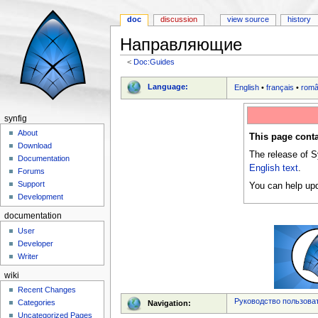
doc
discussion
view source
history
Направляющие
<
Doc:Guides
Jump to:
navigation
,
search
Language:
English
•
français
•
rom
synfig
About
This page conta
Download
The release of S
Documentation
English text
.
Forums
Support
You can help upd
Development
documentation
User
Developer
Writer
wiki
Recent Changes
Руководство пользова
Categories
Navigation:
Uncategorized Pages