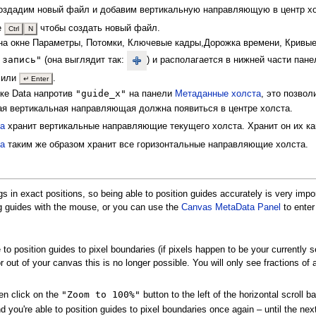
 создадим новый файл и добавим вертикальную направляющую в центр хо
е
чтобы создать новый файл.
Ctrl
N
на окне Параметры, Потомки, Ключевые кадры,Дорожка времени, Кривы
 запись"
(она выглядит так:
) и располагается в нижней части пан
или
.
↵ Enter
"guide_x"
ке Data напротив
на панели
Метаданные холста
, это позвол
ая вертикальная направляющая должна появиться в центре холста.
а
хранит вертикальные направляющие текущего холста. Хранит он их ка
а
таким же образом хранит все горизонтальные направляющие холста.
gs in exact positions, so being able to position guides accurately is very im
g guides with the mouse, or you can use the
Canvas MetaData Panel
to enter 
 to position guides to pixel boundaries (if pixels happen to be your currently 
out of your canvas this is no longer possible. You will only see fractions of a
"Zoom to 100%"
en click on the
button to the left of the horizontal scroll b
find you're able to position guides to pixel boundaries once again – until the n