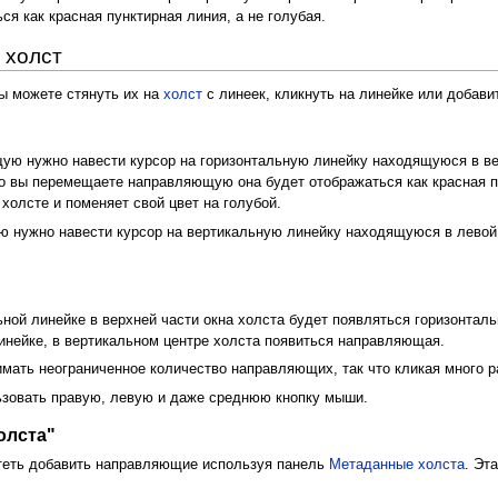
я как красная пунктирная линия, а не голубая.
 холст
ы можете стянуть их на
холст
с линеек, кликнуть на линейке или добави
ую нужно навести курсор на горизонтальную линейку находящуюся в в
что вы перемещаете направляющую она будет отображаться как красная п
олсте и поменяет свой цвет на голубой.
 нужно навести курсор на вертикальную линейку находящуюся в левой
ьной линейке в верхней части окна холста будет появляться горизонтал
линейке, в вертикальном центре холста появиться направляющая.
нимать неограниченное количество направляющих, так что кликая много 
зовать правую, левую и даже среднюю кнопку мыши.
олста"
отеть добавить направляющие используя панель
Метаданные холста
. Эт