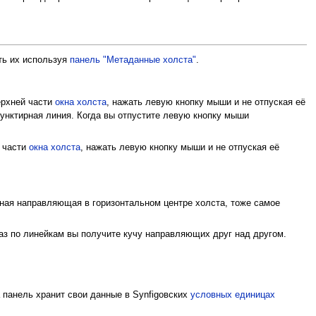
ть их используя
панель "Метаданные холста"
.
ерхней части
окна холста
, нажать левую кнопку мыши и не отпуская её
унктирная линия. Когда вы отпустите левую кнопку мыши
 части
окна холста
, нажать левую кнопку мыши и не отпуская её
ьная направляющая в горизонтальном центре холста, тоже самое
раз по линейкам вы получите кучу направляющих друг над другом.
а панель хранит свои данные в Synfigовских
условных единицах