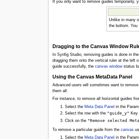
If you only want to remove guides temporarily, 
Unlike in many o
the bottom. You
Dragging to the Canvas Window Rul
In Synfig Studio, removing guides is done in t
dragging them onto the vertical ruler at the left 
guide successfully, the
canvas window
status ba
Using the Canvas MetaData Panel
Advanced users will sometimes want to remove
them all.
For instance, to remove all horizontal guides fr
Select the
Meta Data Panel
in the Param
"guide_y"
Select the row with the
Key.
"Remove selected Met
Click on the
To remove a particular guide from the
canvas
us
Select the
Meta Data Panel
in the Param