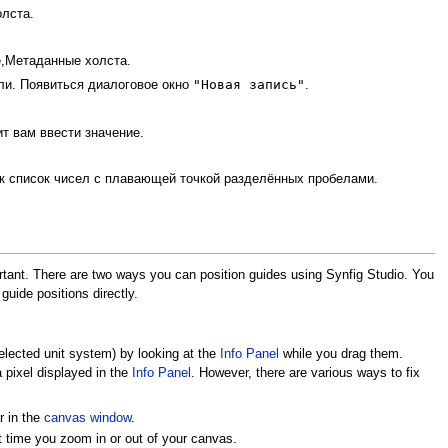
лста.
е,Метаданные холста.
"Новая запись"
ели. Появиться диалоговое окно
.
ит вам ввести значение.
к список чисел с плавающей точкой разделённых пробелами.
portant. There are two ways you can position guides using Synfig Studio. You
guide positions directly.
selected unit system) by looking at the
Info Panel
while you drag them.
 pixel displayed in the
Info Panel
. However, there are various ways to fix
ar in the
canvas window
.
ext time you zoom in or out of your canvas.