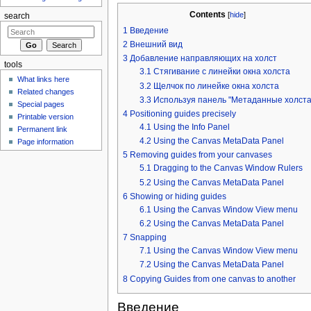
Contents
[
hide
]
search
1
Введение
2
Внешний вид
3
Добавление направляющих на холст
tools
3.1
Стягивание с линейки окна холста
What links here
3.2
Щелчок по линейке окна холста
Related changes
3.3
Используя панель "Метаданные холста
Special pages
4
Positioning guides precisely
Printable version
4.1
Using the Info Panel
Permanent link
4.2
Using the Canvas MetaData Panel
Page information
5
Removing guides from your canvases
5.1
Dragging to the Canvas Window Rulers
5.2
Using the Canvas MetaData Panel
6
Showing or hiding guides
6.1
Using the Canvas Window View menu
6.2
Using the Canvas MetaData Panel
7
Snapping
7.1
Using the Canvas Window View menu
7.2
Using the Canvas MetaData Panel
8
Copying Guides from one canvas to another
Введение