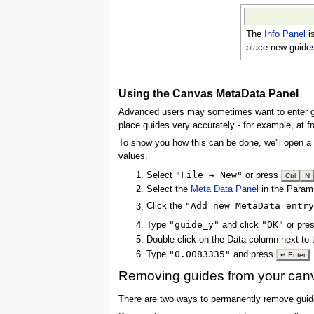
The
Info Panel
i
place new guides 
Using the Canvas MetaData Panel
Advanced users may sometimes want to enter gu
place guides very accurately - for example, at fr
To show you how this can be done, we'll open a n
values.
"File → New"
Select
or press
Ctrl
N
Select the
Meta Data Panel
in the Param
"Add new MetaData entr
Click the
"guide_y"
"OK"
Type
and click
or pre
Double click on the Data column next to
"0.0083335"
Type
and press
↵ Enter
Removing guides from your can
There are two ways to permanently remove gui