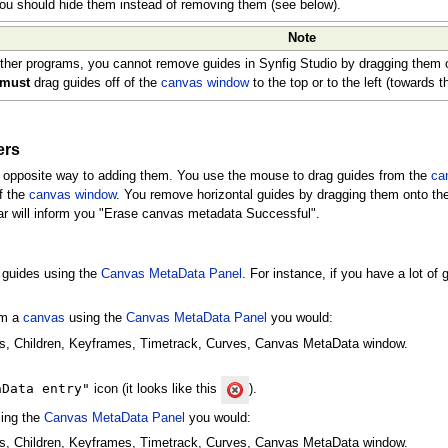
you should hide them instead of removing them (see below).
Note
ther programs, you cannot remove guides in Synfig Studio by dragging them o
must
drag guides off of the
canvas window
to the top or to the left (towards 
ers
he opposite way to adding them. You use the mouse to drag guides from the
ca
of the
canvas window
. You remove horizontal guides by dragging them onto the 
r will inform you "Erase canvas metadata Successful".
 guides using the
Canvas MetaData Panel
. For instance, if you have a lot of
om a
canvas
using the
Canvas MetaData Panel
you would:
s, Children, Keyframes, Timetrack, Curves, Canvas MetaData window.
aData entry"
icon (it looks like this
).
ing the
Canvas MetaData Panel
you would:
s, Children, Keyframes, Timetrack, Curves, Canvas MetaData window.