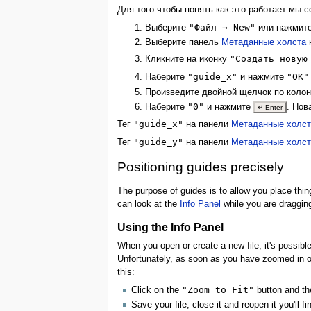
Для того чтобы понять как это работает мы
"Файл → New"
Выберите
или нажмит
Выберите панель
Метаданные холста
"Создать новую
Кликните на иконку
"guide_x"
"OK"
Наберите
и нажмите
Произведите двойной щелчок по колон
"0"
Наберите
и нажмите
. Нов
↵ Enter
"guide_x"
Тег
на панели
Метаданные холст
"guide_y"
Тег
на панели
Метаданные холст
Positioning guides precisely
The purpose of guides is to allow you place thin
can look at the
Info Panel
while you are draggin
Using the Info Panel
When you open or create a new file, it's possible
Unfortunately, as soon as you have zoomed in or 
this:
"Zoom to Fit"
Click on the
button and th
Save your file, close it and reopen it you'll 