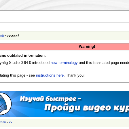
ână
•
русский
Warning!
ins outdated information.
ynfig Studio 0.64.0 introduced
new terminology
and this translated page need
ating this page - see
instructions here
. Thank you!
теля
•
>>