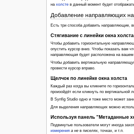
на
холсте
в данный момент будет отображатьс
Добавление направляющих на
Есть три способа добавить направляющие, в
Стягивание с линейки окна холста
Чтобы добавить горизонтальную направляющ
опустить курсор вниз. Чтобы показать вам 
направляющая будет расположена на вашем х
Чтобы добавить вертикальную направляющую
провести курсор вправо.
Щелчок по линейке окна холста
Каждый раз когда вы кликните по горизонтал
произойдёт если кликнуть по вертикальной 
В Synfig Studio одно и тоже место может за
Для выделения направляющих можно исполь
Используя панель "Метаданные х
Подвинутые пользователи могут иногда зах
измерения
а не
в писелях, точках, и т.п.