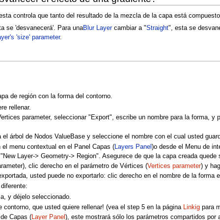
esta controla que tanto del resultado de la mezcla de la capa está compuest
ta se 'desvanecerá'. Para una
Blur Layer
cambiar a "
Straight
", esta se desva
yer's 'size' parameter
.
pa de región con la forma del contorno.
e rellenar.
ertices parameter, seleccionar "Export", escribe un nombre para la forma, y pr
a el árbol de Nodos ValueBase y seleccione el nombre con el cual usted guard
n el menu contextual en el Panel Capas (
Layers Panel
)o desde el Menu de inte
 "New Layer-> Geometry-> Region". Asegurece de que la capa creada quede 
rameter), clic derecho en el parámetro de Vértices (
Vertices parameter
) y ha
exportada, usted puede no exportarlo: clic derecho en el nombre de la forma en
 diferente:
, y déjelo seleccionado.
contorno, que usted quiere rellenar! (vea el step 5 en la página
Linkig
para m
 de Capas (
Layer Panel
), este mostrará sólo los parámetros compartidos por