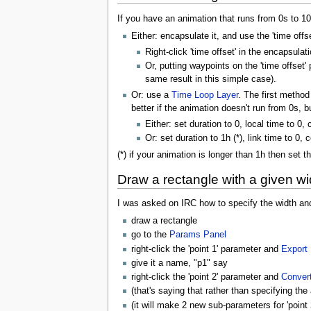
If you have an animation that runs from 0s to 10
Either: encapsulate it, and use the 'time offs
Right-click 'time offset' in the encapsula
Or, putting waypoints on the 'time offset
same result in this simple case).
Or: use a
Time Loop Layer
. The first method
better if the animation doesn't run from 0s,
Either: set duration to 0, local time to 0,
Or: set duration to 1h (*), link time to 0
(*) if your animation is longer than 1h then set 
Draw a rectangle with a given wi
I was asked on IRC how to specify the width and 
draw a rectangle
go to the
Params Panel
right-click the 'point 1' parameter and
Export
give it a name, "p1" say
right-click the 'point 2' parameter and
Conver
(that's saying that rather than specifying the 
(it will make 2 new sub-parameters for 'point 2