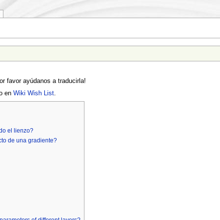
or favor ayúdanos a traducirla!
lo en
Wiki Wish List
.
do el lienzo?
cto de una gradiente?
rameters of different layers?