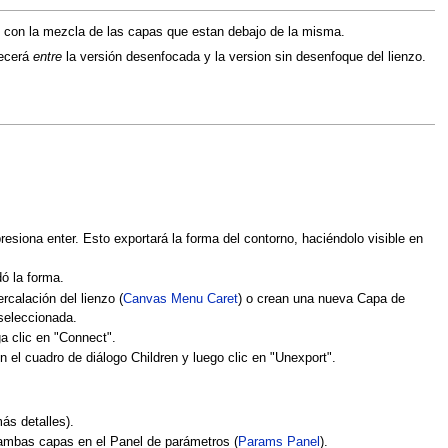
o con la mezcla de las capas que estan debajo de la misma.
necerá
entre
la versión desenfocada y la version sin desenfoque del lienzo.
esiona enter. Esto exportará la forma del contorno, haciéndolo visible en
ó la forma.
rcalación del lienzo (
Canvas Menu Caret
) o crean una nueva Capa de
seleccionada.
ga clic en "Connect".
 el cuadro de diálogo Children y luego clic en "Unexport".
ás detalles).
 ambas capas en el Panel de parámetros (
Params Panel
).