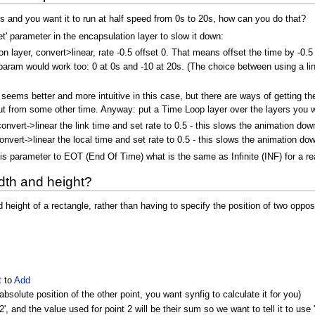
s and you want it to run at half speed from 0s to 20s, how can you do that?
et' parameter in the encapsulation layer to slow it down:
tion layer, convert>linear, rate -0.5 offset 0. That means offset the time by -0
' param would work too: 0 at 0s and -10 at 20s. (The choice between using a l
 seems better and more intuitive in this case, but there are ways of getting 
 but from some other time. Anyway: put a Time Loop layer over the layers you 
 convert->linear the link time and set rate to 0.5 - this slows the animation do
, convert->linear the local time and set rate to 0.5 - this slows the animation 
this parameter to EOT (End Of Time) what is the same as Infinite (INF) for a r
dth and height?
height of a rectangle, rather than having to specify the position of two oppos
t
to
Add
absolute position of the other point, you want synfig to calculate it for you)
', and the value used for point 2 will be their sum so we want to tell it to use '