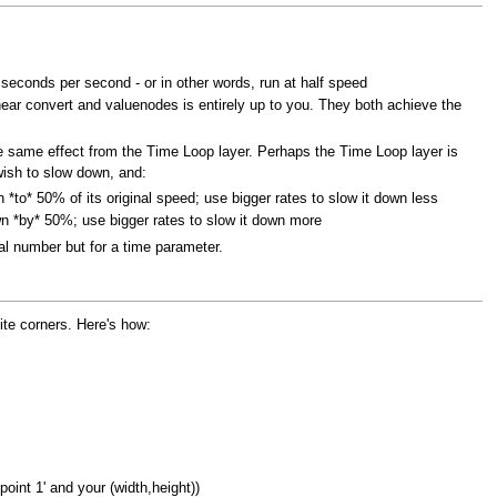
.5 seconds per second - or in other words, run at half speed
inear convert and valuenodes is entirely up to you. They both achieve the
the same effect from the Time Loop layer. Perhaps the Time Loop layer is
wish to slow down, and:
wn *to* 50% of its original speed; use bigger rates to slow it down less
down *by* 50%; use bigger rates to slow it down more
eal number but for a time parameter.
ite corners. Here's how:
point 1' and your (width,height))