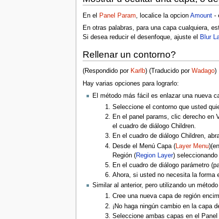
En el
Panel Param
, localice la opcion
Amount
- 
En otras palabras, para una capa cualquiera, es
Si desea reducir el desenfoque, ajuste el
Blur La
Rellenar un contorno?
(Respondido por
Karlb
) (Traducido por
Wadago
)
Hay varias opciones para lograrlo:
El método más fácil es enlazar una nueva ca
Seleccione el contorno que usted quier
En el panel params, clic derecho en V
el cuadro de diálogo Children.
En el cuadro de diálogo Children, abr
Desde el Menú Capa (
Layer Menu
)(e
Región (
Region Layer
) seleccionando
En el cuadro de diálogo parámetro (pa
Ahora, si usted no necesita la forma 
Similar al anterior, pero utilizando un método
Cree una nueva capa de región encima
¡No haga ningún cambio en la capa de 
Seleccione ambas capas en el Panel