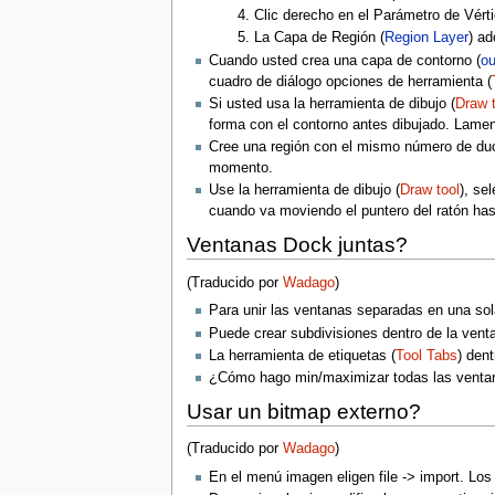
Clic derecho en el Parámetro de Vérti
La Capa de Región (
Region Layer
) ad
Cuando usted crea una capa de contorno (
ou
cuadro de diálogo opciones de herramienta (
Si usted usa la herramienta de dibujo (
Draw t
forma con el contorno antes dibujado. Lament
Cree una región con el mismo número de duc
momento.
Use la herramienta de dibujo (
Draw tool
), se
cuando va moviendo el puntero del ratón hasta
Ventanas Dock juntas?
(Traducido por
Wadago
)
Para unir las ventanas separadas en una sola
Puede crear subdivisiones dentro de la venta
La herramienta de etiquetas (
Tool Tabs
) den
¿Cómo hago min/maximizar todas las ventan
Usar un bitmap externo?
(Traducido por
Wadago
)
En el menú imagen eligen file -> import. Lo