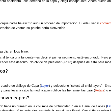
iento accidental, clic derecho en la capa y elegir encapsulate. Ahora puede an
porque nadie ha escrito aún un proceso de importación. Puede usar el
convert
ortación de vector, su parche sería bienvenido.
a clic en loop bline.
icial tenga una tangente - es decir el primer segmento esté encorvado. Pero
der esta descrito. No olvide de presionar (Alt+3) después de esto para most
dos?
l cuadro de diálogo de Capa (
Layer
) y seleccione "select all child layers". E
 y para llevar a cabo la modificación utilice las herramientas girar (
Rotate
) o e
n mover capas?
do tiene un número en la columna de profundidad Z en el Panel de Capas (
La