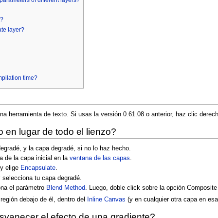
t?
ate layer?
pilation time?
 una herramienta de texto. Si usas la versión 0.61.08 o anterior, haz clic de
 en lugar de todo el lienzo?
degradé, y la capa degradé, si no lo haz hecho.
 de la capa inicial en la
ventana de las capas
.
y elige
Encapsulate
.
y selecciona tu capa degradé.
ona el parámetro
Blend Method
. Luego, doble click sobre la opción Composit
 región debajo de él, dentro del
Inline Canvas
(y en cualquier otra capa en esa
esvanecer el efecto de una gradiente?