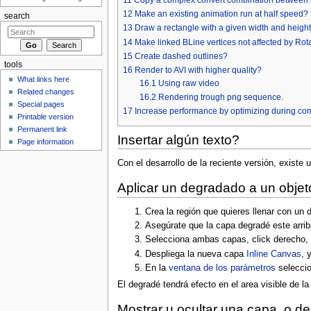
12
Make an existing animation run at half speed?
search
13
Draw a rectangle with a given width and heigh
14
Make linked BLine vertices not affected by Rot
15
Create dashed outlines?
tools
16
Render to AVI with higher quality?
What links here
16.1
Using raw video
Related changes
16.2
Rendering trough png sequence.
Special pages
17
Increase performance by optimizing during com
Printable version
Permanent link
Insertar algún texto?
Page information
Con el desarrollo de la reciente versión, existe
Aplicar un degradado a un objeto
Crea la región que quieres llenar con un 
Asegúrate que la capa degradé este arriba
Selecciona ambas capas, click derecho, 
Despliega la nueva capa
Inline Canvas
, 
En la
ventana de los parámetros
selecci
El degradé tendrá efecto en el area visible de la
Mostrar u ocultar una capa, o d