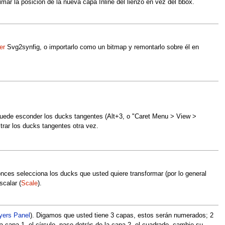
imar la posición de la nueva capa Inline del lienzo en vez del bbox.
er
Svg2synfig, o importarlo como un bitmap y remontarlo sobre él en
 puede esconder los ducks tangentes (Alt+3, o "Caret Menu > View >
rar los ducks tangentes otra vez.
ntonces selecciona los ducks que usted quiere transformar (por lo general
scalar (
Scale
).
yers Panel
). Digamos que usted tiene 3 capas, estos serán numerados; 2