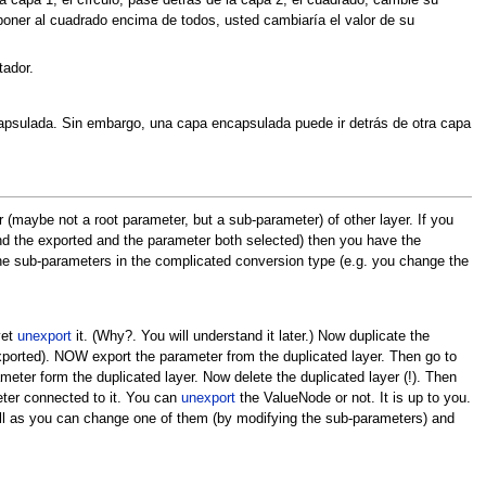
r la capa 1, el círculo, pase detrás de la capa 2, el cuadrado, cambie su
 poner al cuadrado encima de todos, usted cambiaría el valor de su
tador.
psulada. Sin embargo, una capa encapsulada puede ir detrás de otra capa
 (maybe not a root parameter, but a sub-parameter) of other layer. If you
and the exported and the parameter both selected) then you have the
the sub-parameters in the complicated conversion type (e.g. you change the
yet
unexport
it. (Why?. You will understand it later.) Now duplicate the
xported). NOW export the parameter from the duplicated layer. Then go to
eter form the duplicated layer. Now delete the duplicated layer (!). Then
ter connected to it. You can
unexport
the ValueNode or not. It is up to you.
well as you can change one of them (by modifying the sub-parameters) and