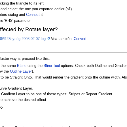
king the triangle to its left
 and select the one you exported earlier (p1)
eters dialog and
Connect
it
the 'RHS' parameter
ffected by Rotate layer?
008/%23synfig-2008-02-07.log
Vea también:
Convert
.
aster way is proceed like this:
r the same
BLine
using the
Bline Tool
options. Check both Outline and Gradien
low the
Outline Layer
).
o be Straight Onto. That would render the gradient onto the outline width. Also 
urve Gradient Layer.
Gradient Layer to be one of those types: Stripes or Repeat Gradient.
o achieve the desired effect.
y?