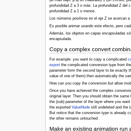
(el más bajo, p.ej un cuadrado) 1 (un círculo, por
profundidad Z a 3 o más. La profundidad Z del c
profundidad Z a 1 o menos.
Los números positivos en el eje Z se acercan a l
Es posible animar usando este efecto, pero cada 
Además, los objetos en capas encapsuladas sól
encapsulada.
Copy a complex convert combinat
For example: you want to copy a complicated
c
export
the complicated conversion type from the 
parameter form the second layer to be exactly t
value of one of them) then automatically the sa
How can you copy the conversion but allow modi
Once you have achieved the complex conversion 
original layer. Then you should obtain the same
the (sub) parameter of the layer where you want 
the exported
ValueNode
still undeleted and the
But notice that the conversion type is already 
the other remains untouched.
Make an existing animation run 