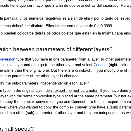
 ejemplo) y 0 (el más alto, por default, por ej. una línea). Con el fin de edita
írculo tiene que ser mayor que 2 a fin de que esté detrás del cuadrado. Para
a pantalla, y los números negativos se alejan de ella y por lo tanto del espec
capa deberá ser distinta. Ellos figurar con un valor de 0 a 0.9999.
o pueden colocarce detrás de otros objetos que esten en la misma capa enca
ion between parameters of different layers?
onversion
type that you have in one parameter from a layer, to other parameter
original layer and then go to the other layer and select
Connect
(right click 
he same than the original one. But there is a drawback: if you modify one of 
me sub-parameter of the other layer is changed.
fy the sub-parameters independently on each layer?
type in the original layer,
don't export the root parameter!
If you have done 
 layer with the same conversion type placed at the same parameter (but not e
to copy the complex conversion type and Connect it to the just exported param
 layer where you wanted to copy the complex convert type have a (sub) parame
copied into other (sub) parameter of other layer and they are independent as 
at half speed?