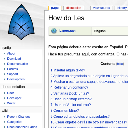
page
discussion
view source
history
How do I.es
Jump to:
navigation
,
search
Language:
English
Esta página debería estar escrita en Español. P
synfig
About
Hacé tus preguntas aquí, con confianza. O haz
Download
Contents
[
hide
]
Documentation
Forums
1
Insertar algún texto?
Support
2
Aplicar un degradado a un objeto en lugar de to
Development
3
Mostrar u ocultar una capa, o desvanecer el efe
documentation
4
Rellenar un contorno?
User
5
Ventanas Dock juntas?
Developer
6
Usar un bitmap externo?
Writer
7
Usar un Vector externo?
8
Cerrar un bline?
wiki
9
Cómo editar objetos encapsulados?
Recent Changes
Categories
10
Crear objetos detrás de otro sin mover capas?
Uncategorized Pages
11
Copy a complex convert combination between pa