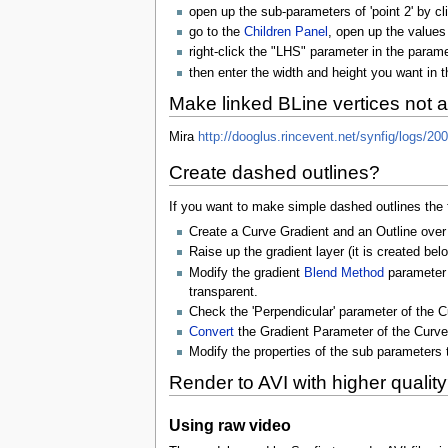
open up the sub-parameters of 'point 2' by clic
go to the
Children Panel
, open up the values
right-click the "LHS" parameter in the param
then enter the width and height you want in 
Make linked BLine vertices not a
Mira
http://dooglus.rincevent.net/synfig/logs/2
Create dashed outlines?
If you want to make simple dashed outlines the f
Create a Curve Gradient and an Outline ove
Raise up the gradient layer (it is created be
Modify the gradient
Blend Method
parameter t
transparent.
Check the 'Perpendicular' parameter of the C
Convert
the Gradient Parameter of the Curve 
Modify the properties of the sub parameters t
Render to AVI with higher qualit
Using raw video