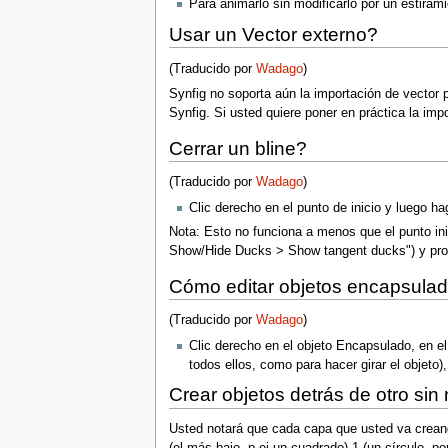
Para animarlo sin modificarlo por un estiram
Usar un Vector externo?
(Traducido por
Wadago
)
Synfig no soporta aún la importación de vector 
Synfig. Si usted quiere poner en práctica la imp
Cerrar un bline?
(Traducido por
Wadago
)
Clic derecho en el punto de inicio y luego hag
Nota: Esto no funciona a menos que el punto in
Show/Hide Ducks > Show tangent ducks") y proce
Cómo editar objetos encapsula
(Traducido por
Wadago
)
Clic derecho en el objeto Encapsulado, en e
todos ellos, como para hacer girar el objeto),
Crear objetos detrás de otro si
Usted notará que cada capa que usted va crean