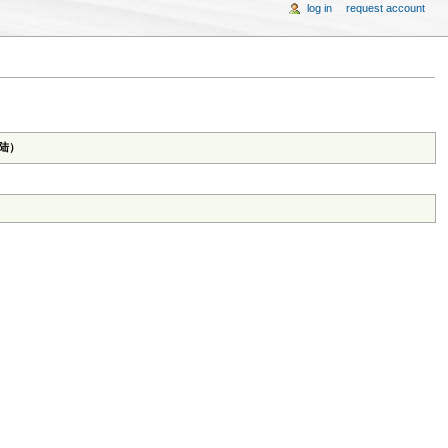
log in
request account
陆）‎