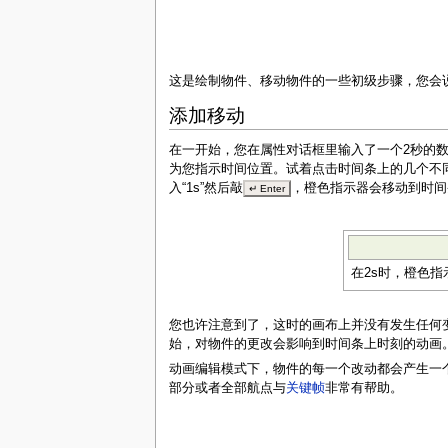
这是绘制物件、移动物件的一些初级步骤，您会
添加移动
在一开始，您在属性对话框里输入了一个2秒的
为您指示时间位置。试着点击时间条上的几个不同位
入“1s”然后敲
，橙色指示器会移动到时间
↵ Enter
在2s时，橙色
您也许注意到了，这时的画布上并没有发生任何变
始，对物件的更改会影响到时间条上时刻的动画
动画编辑模式下，物件的每一个改动都会产生一
部分或者全部航点与
关键帧
非常有帮助。