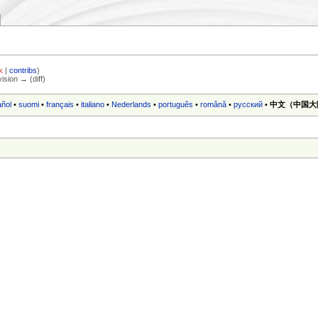
k
|
contribs
)
vision → (diff)
añol
•
suomi
•
français
•
italiano
•
Nederlands
•
português
•
română
•
русский
•
中文（中国大