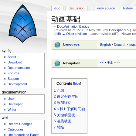
doc
discussion
view source
history
动画基础
<
Doc:Animation Basics
Revision as of 15:33, 2 May 2015 by
Darkspace65
(
Tal
(
diff
)
← Older revision
| Latest revision (diff) | Newer re
Jump to:
navigation
,
search
Language:
English
•
Deutsch
•
esp
synfig
About
<<
•
手册
•
>>
Download
Navigation:
Documentation
Forums
Support
Contents
[
hide
]
Development
1
介绍
documentation
2
设定创作空间
User
3
添加移动
Developer
4
s 和 f: 了解时间轴
Writer
5
关键帧面板
wiki
6
渲染动画
Recent Changes
7
总结
Categories
Uncategorized Pages