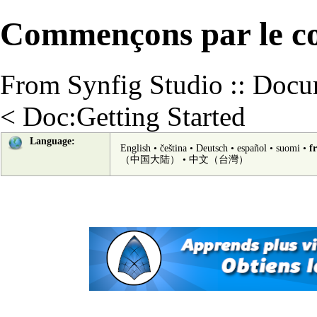
Commençons par le 
From Synfig Studio :: Docu
<
Doc:Getting Started
Language:
English
•
čeština
•
Deutsch
•
español
•
suomi
•
f
（中国大陆）‎
•
中文（台灣）‎