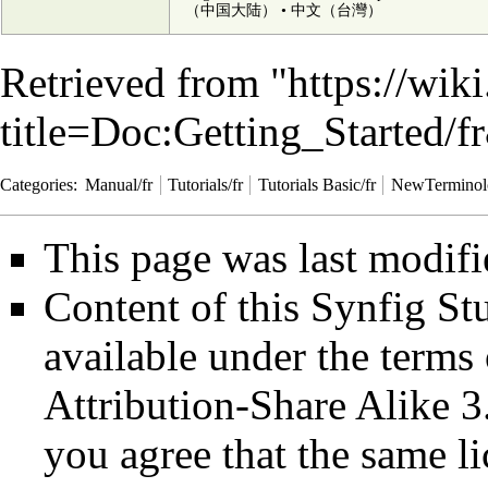
（中国大陆）‎
•
中文（台灣）‎
Retrieved from "
https://wik
title=Doc:Getting_Started/
Categories
:
Manual/fr
Tutorials/fr
Tutorials Basic/fr
NewTerminol
This page was last modif
Content of this Synfig S
available under the term
Attribution-Share Alike 3
you agree that the same li