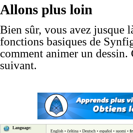
Allons plus loin
Bien sûr, vous avez jusque là
fonctions basiques de Synfi
comment animer un dessin. C
suivant
.
Language:
English
•
čeština
•
Deutsch
•
español
•
suomi
•
f