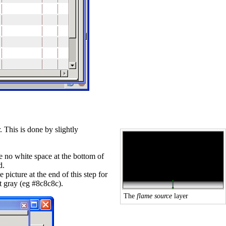
r. This is done by slightly
e no white space at the bottom of
d
.
picture at the end of this step for
t gray (eg #8c8c8c).
The
flame source
layer