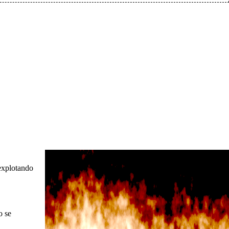
explotando
o se