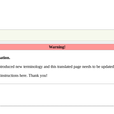
Warning!
ation.
introduced
new terminology
and this translated page needs to be update
e
instructions here
. Thank you!