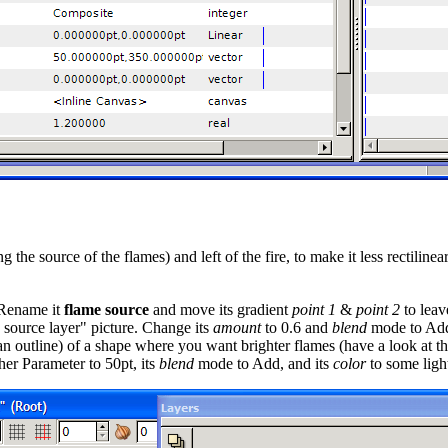
 the source of the flames) and left of the fire, to make it less rectilinea
 Rename it
flame source
and move its gradient
point 1
&
point 2
to leav
e source layer" picture. Change its
amount
to 0.6 and
blend
mode to
Ad
n outline) of a shape where you want brighter flames (have a look at the 
her Parameter
to 50pt, its
blend
mode to
Add
, and its
color
to some ligh