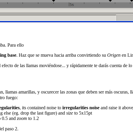
iba. Para ello
ing base
. Haz que se mueva hacia arriba
convirtiendo
su
Origen
en
Li
 efecto de las llamas moviéndose... y rápidamente te darás cuenta de lo a
tan, llamas amarillas, y oscurecer las zonas que deben ser más oscuras,
tro fuego:
egularities
, its contained noise to
irregularities noise
and raise it abov
g else (eg. drop the last figure) and
size
to 5x15pt
o 0.5 and
zoom
to 1.2
del paso 2.