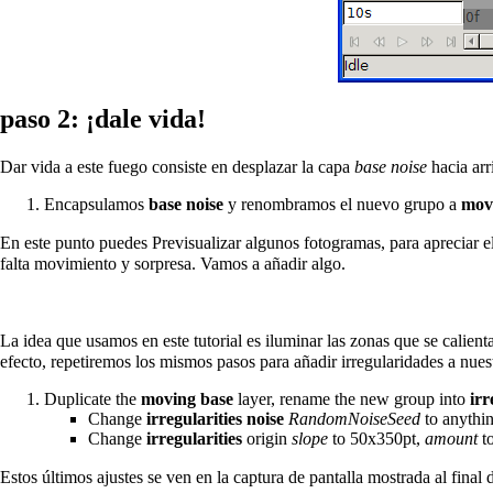
paso 2: ¡dale vida!
Dar vida a este fuego consiste en desplazar la capa
base noise
hacia arr
Encapsulamos
base noise
y renombramos el nuevo grupo a
mov
En este punto puedes
Previsualizar
algunos fotogramas, para apreciar el
falta movimiento y sorpresa. Vamos a añadir algo.
La idea que usamos en este tutorial es iluminar las zonas que se calien
efecto, repetiremos los mismos pasos para añadir irregularidades a nues
Duplicate
the
moving base
layer, rename the new group into
irr
Change
irregularities noise
RandomNoiseSeed
to anythin
Change
irregularities
origin
slope
to 50x350pt,
amount
t
Estos últimos ajustes se ven en la captura de pantalla mostrada al final 