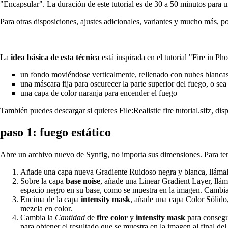
"
Encapsular
". La duración de este tutorial es de 30 a 50 minutos para 
Para otras disposiciones, ajustes adicionales, variantes y mucho más, p
La
idea básica de esta técnica
está inspirada en el tutorial "
Fire in Ph
un fondo moviéndose verticalmente, rellenado con nubes blancas y n
una máscara fija para oscurecer la parte superior del fuego, o sea 
una capa de color naranja para encender el fuego
También puedes descargar si quieres
File:Realistic fire tutorial.sifz
, dis
paso 1: fuego estático
Abre un archivo nuevo de Synfig, no importa sus dimensiones. Para tene
Añade una capa nueva
Gradiente Ruidoso
negra y blanca, lláma
Sobre la capa
base noise
, añade una
Linear Gradient Layer
, llá
espacio negro en su base, como se muestra en la imagen. Cambi
Encima de la capa
intensity mask
, añade una capa
Color Sólido
mezcla en
color
.
Cambia la
Cantidad
de
fire color
y
intensity mask
para consegui
para obtener el resultado que se muestra en la imagen al final del