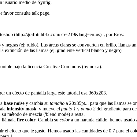
un usuario medio de Synfig.
or favor consulte
talk page
.
otoshop
", por Eros:
egras (ej: ruido). Las áreas claras se convuerten en brillo, llamas amar
la extinción de las llamas (ej: gradiente vertical blanco y negro)
ponible bajo la licencia Creative Commons (by nc sa).
r un efecto de pantalla larga este tutorial usa 360x203.
la
base noise
y cambia su
tamaño
a 20x35pt... para que las llamas se or
mala
intensity mask
, y mueve el
punto 1
y
punto 2
del gradiente para de
a su método de mezcla ('blend mode) a
resta
.
, llámala
fire color
. Cambia su
color
a un naranja cálido, hemos usado 
r el efecto que te guste. Hemos usado las cantidades de 0.7 para el col
 paso 1.