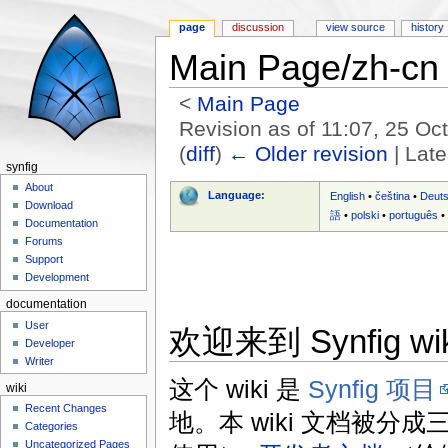
page
discussion
view source
history
Main Page/zh-cn
<
Main Page
Revision as of 11:07, 25 O
(
diff
)
← Older revision
| Late
synfig
Jump to:
navigation
,
search
About
Language:
English
•
čeština
•
Deut
Download
語
•
polski
•
português
Documentation
Forums
Support
Development
documentation
User
欢迎来到 Synfig wi
Developer
Writer
这个 wiki 是
Synfig 项目
wiki
Recent Changes
地。本 wiki 文档被分
Categories
Uncategorized Pages