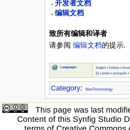
开发者文档
编辑文档
致所有编辑和译者
请参阅
编辑文档
的提示.
Language:
English
•
čeština
•
Deut
語
•
polski
•
português
Category
:
NewTerminology
This page was last modifi
Content of this Synfig Studio 
terms of Creative Commons At