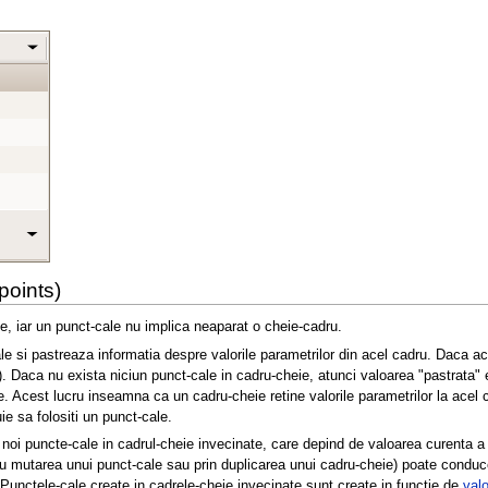
points)
, iar un punct-cale nu implica neaparat o cheie-cadru.
e si pastreaza informatia despre valorile parametrilor din acel cadru. Daca ac
. Daca nu exista niciun punct-cale in cadru-cheie, atunci valoarea "pastrata" es
le. Acest lucru inseamna ca un cadru-cheie retine valorile parametrilor la acel
ie sa folositi un punct-cale.
noi puncte-cale in cadrul-cheie invecinate, care depind de valoarea curenta a 
 mutarea unui punct-cale sau prin duplicarea unui cadru-cheie) poate conduce 
 Punctele-cale create in cadrele-cheie invecinate sunt create in functie de
valo