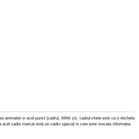
ea animatiei in acel punct (cadru). Altfel zis, cadrul-cheie este ca o eticheta
l ca acel cadru marcat este un cadru special in care este stocata informatia