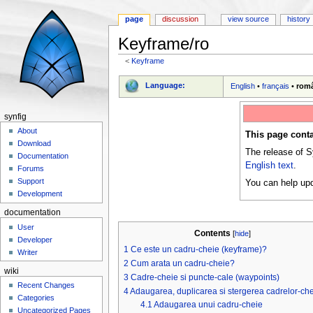
page
discussion
view source
history
Keyframe/ro
<
Keyframe
Jump to:
navigation
,
search
Language:
English
•
français
•
rom
synfig
About
This page conta
Download
The release of S
Documentation
English text
.
Forums
Support
You can help upd
Development
documentation
User
Contents
[
hide
]
Developer
1
Ce este un cadru-cheie (keyframe)?
Writer
2
Cum arata un cadru-cheie?
wiki
3
Cadre-cheie si puncte-cale (waypoints)
Recent Changes
4
Adaugarea, duplicarea si stergerea cadrelor-ch
Categories
4.1
Adaugarea unui cadru-cheie
Uncategorized Pages