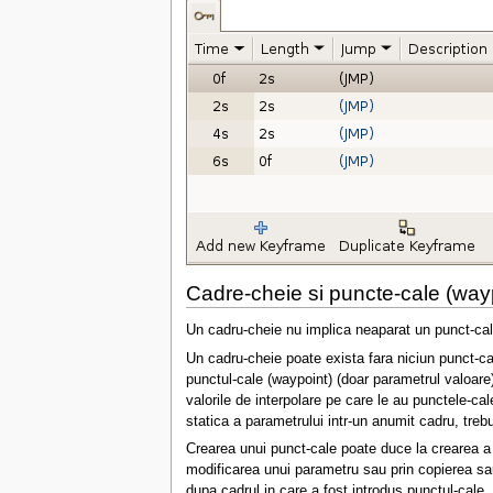
Cadre-cheie si puncte-cale (way
Un cadru-cheie nu implica neaparat un punct-cale
Un cadru-cheie poate exista fara niciun punct-cal
punctul-cale (waypoint) (doar parametrul valoare)
valorile de interpolare pe care le au punctele-ca
statica a parametrului intr-un anumit cadru, trebu
Crearea unui punct-cale poate duce la crearea a 
modificarea unui parametru sau prin copierea sau
dupa cadrul in care a fost introdus punctul-cale.