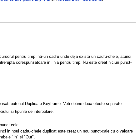
ursorul pentru timp intr-un cadru unde deja exista un cadru-cheie, atunci
ntrerupta corespunzatoare in linia pentru timp. Nu este creat niciun punct-
pasati butonul Duplicate Keyframe. Veti obtine doua efecte separate:
ului si tipurile de interpolare.
punct-cale.
tunci in noul cadru-cheie duplicat este creat un nou punct-cale cu o valoare
mbele "In" si "Out".