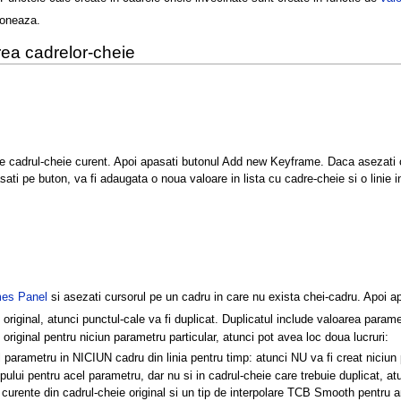
ioneaza.
rea cadrelor-cheie
 de cadrul-cheie curent. Apoi apasati butonul Add new Keyframe. Daca asezati c
i pe buton, va fi adaugata o noua valoare in lista cu cadre-cheie si o linie i
es Panel
si asezati cursorul pe un cadru in care nu exista chei-cadru. Apoi a
riginal, atunci punctul-cale va fi duplicat. Duplicatul include valoarea parametr
original pentru niciun parametru particular, atunci pot avea loc doua lucruri:
parametru in NICIUN cadru din linia pentru timp: atunci NU va fi creat niciun 
pului pentru acel parametru, dar nu si in cadrul-cheie care trebuie duplicat, a
i curente din cadrul-cheie original si un tip de interpolare TCB Smooth pentru a