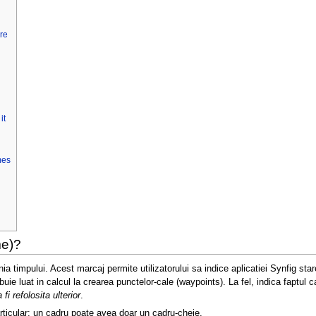
re
it
mes
me)?
a timpului. Acest marcaj permite utilizatorului sa indice aplicatiei Synfig star
ebuie luat in calcul la crearea punctelor-cale (waypoints). La fel, indica faptu
fi refolosita ulterior
.
rticular; un cadru poate avea doar un cadru-cheie.