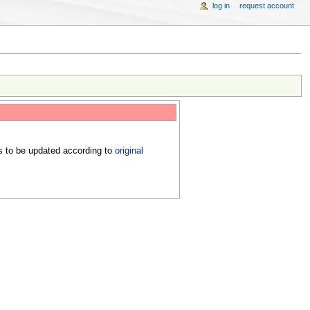
log in
request account
s to be updated according to
original