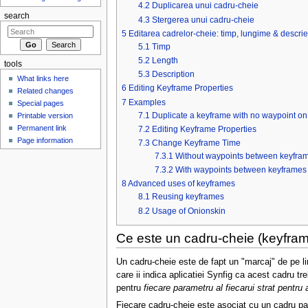
4.2
Duplicarea unui cadru-cheie
search
4.3
Stergerea unui cadru-cheie
5
Editarea cadrelor-cheie: timp, lungime & descrie
5.1
Timp
5.2
Length
tools
5.3
Description
What links here
6
Editing Keyframe Properties
Related changes
7
Examples
Special pages
7.1
Duplicate a keyframe with no waypoint on 
Printable version
Permanent link
7.2
Editing Keyframe Properties
Page information
7.3
Change Keyframe Time
7.3.1
Without waypoints between keyfra
7.3.2
With waypoints between keyframes
8
Advanced uses of keyframes
8.1
Reusing keyframes
8.2
Usage of Onionskin
Ce este un cadru-cheie (keyfra
Un cadru-cheie este de fapt un "marcaj" de pe lini
care ii indica aplicatiei Synfig ca acest cadru tr
pentru
fiecare parametru al fiecarui strat pentru a 
Fiecare cadru-cheie este asociat cu un cadru pa