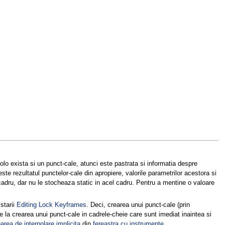
olo exista si un punct-cale, atunci este pastrata si informatia despre
te rezultatul punctelor-cale din apropiere, valorile parametrilor acestora si
 cadru, dar nu le stocheaza static in acel cadru. Pentru a mentine o valoare
starii
Editing Lock Keyframes
. Deci, crearea unui punct-cale (prin
la crearea unui punct-cale in cadrele-cheie care sunt imediat inaintea si
area de interpolare implicita
din
fereastra cu instrumente
.