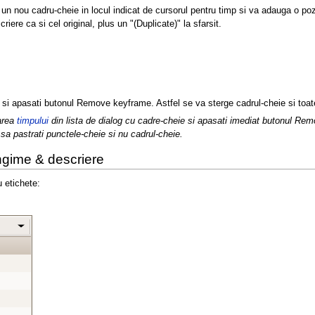
n nou cadru-cheie in locul indicat de cursorul pentru timp si va adauga o pozit
ere ca si cel original, plus un "(Duplicate)" la sfarsit.
 si apasati butonul Remove keyframe. Astfel se va sterge cadrul-cheie si toate 
area
timpului
din lista de dialog cu cadre-cheie si apasati imediat butonul Remo
i sa pastrati punctele-cheie si nu cadrul-cheie.
ungime & descriere
u etichete: