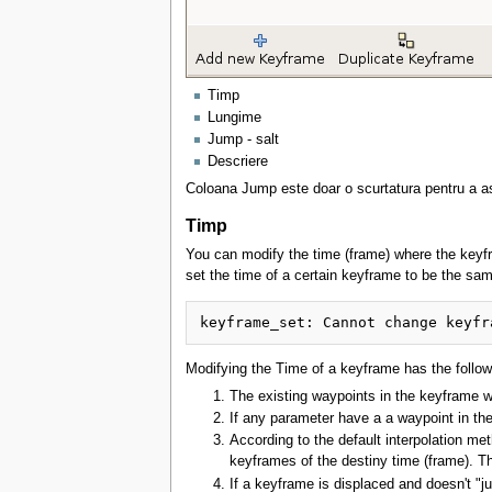
Timp
Lungime
Jump - salt
Descriere
Coloana Jump este doar o scurtatura pentru a ase
Timp
You can modify the time (frame) where the keyfra
set the time of a certain keyframe to be the sa
Modifying the Time of a keyframe has the follow
The existing waypoints in the keyframe w
If any parameter have a a waypoint in th
According to the default interpolation m
keyframes of the destiny time (frame). Th
If a keyframe is displaced and doesn't "