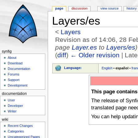
page
discussion
view source
history
Layers/es
<
Layers
Revision as of 14:06, 28 F
page
Layer.es
to
Layers/es
)
synfig
(
diff
)
← Older revision
| Late
About
Jump to:
navigation
,
search
Download
Language:
English
•
español
•
fran
Documentation
Forums
Support
Development
This page contains
documentation
The release of Synf
User
Developer
translated page nee
Writer
You can help updati
wiki
Recent Changes
Categories
Uncategorized Pages