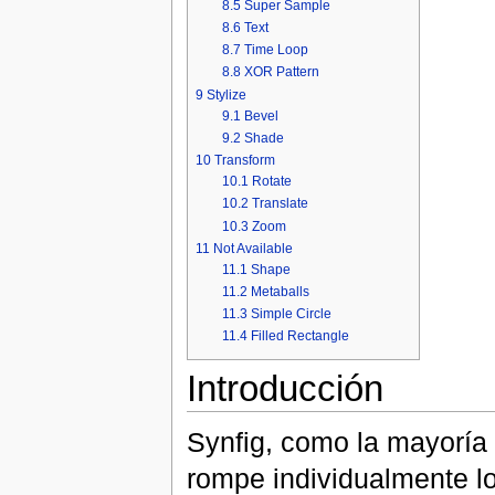
8.5
Super Sample
8.6
Text
8.7
Time Loop
8.8
XOR Pattern
9
Stylize
9.1
Bevel
9.2
Shade
10
Transform
10.1
Rotate
10.2
Translate
10.3
Zoom
11
Not Available
11.1
Shape
11.2
Metaballs
11.3
Simple Circle
11.4
Filled Rectangle
Introducción
Synfig, como la mayoría
rompe individualmente l