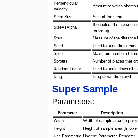
Perpendicular
Amount to which shoots t
Velocity
Stem Size
Size of the stem
If enabled, the alpha cha
SizeAsAlpha
rendering
Step
Measure of the distance 
Seed
Used to seed the pseudo
Splits
Maximum number of times 
Sprouts
Number of places that gr
Random Factor
Used to scale down all r
Drag
Drag slows the growth
Super Sample
Parameters:
Parameter
Description
Width
Width of sample area (In pixels
Height
Height of sample area (In pixel
Use Parametric
Use the Parametric Renderer