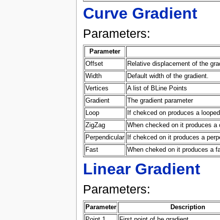
Curve Gradient
Parameters:
Parameter
Offset
Relative displacement of the gra
Width
Default width of the gradient.
Vertices
A list of BLine Points
Gradient
The gradient parameter
Loop
If chekced on produces a looped
ZigZag
When checked on it produces a d
Perpendicular
If chekced on it produces a perpe
Fast
When cheked on it produces a fas
Linear Gradient
Parameters:
Parameter
Description
Point 1
First point of he gradient.