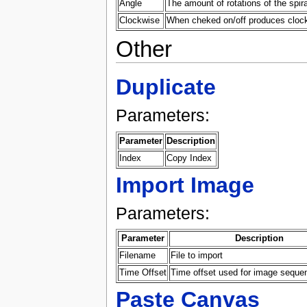
Angle
The amount of rotations of the spira
Clockwise
When cheked on/off produces clockw
Other
Duplicate
Parameters:
Parameter
Description
Index
Copy Index
Import Image
Parameters:
Parameter
Description
Filename
File to import
Time Offset
Time offset used for image seque
Paste Canvas