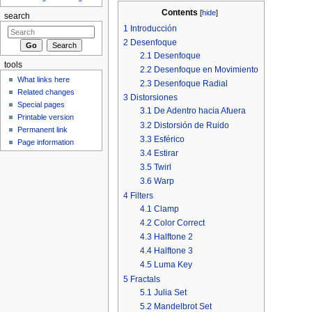
Contents
[
hide
]
search
1
Introducción
2
Desenfoque
2.1
Desenfoque
tools
2.2
Desenfoque en Movimiento
What links here
2.3
Desenfoque Radial
Related changes
3
Distorsiones
Special pages
3.1
De Adentro hacia Afuera
Printable version
3.2
Distorsión de Ruido
Permanent link
3.3
Esférico
Page information
3.4
Estirar
3.5
Twirl
3.6
Warp
4
Filters
4.1
Clamp
4.2
Color Correct
4.3
Halftone 2
4.4
Halftone 3
4.5
Luma Key
5
Fractals
5.1
Julia Set
5.2
Mandelbrot Set