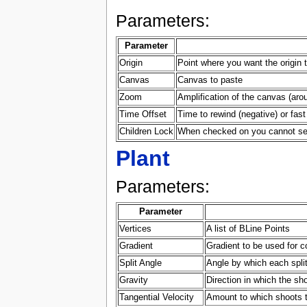
Parameters:
Parameter
Origin
Point where you want the origin t
Canvas
Canvas to paste
Zoom
Amplification of the canvas (arou
Time Offset
Time to rewind (negative) or fast
Children Lock
When checked on you cannot selec
Plant
Parameters:
Parameter
Vertices
A list of BLine Points
Gradient
Gradient to be used for co
Split Angle
Angle by which each split
Gravity
Direction in which the sh
Tangential Velocity
Amount to which shoots t